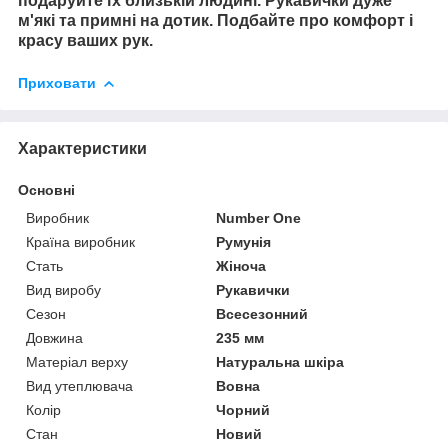
подаруйте їх близькій людині. Рукавички дуже
м'які та примні на дотик. Подбайте про комфорт і
красу ваших рук.
Приховати
Характеристики
Основні
Виробник
Number One
Країна виробник
Румунія
Стать
Жіноча
Вид виробу
Рукавички
Сезон
Всесезонний
Довжина
235 мм
Матеріал верху
Натуральна шкіра
Вид утеплювача
Вовна
Колір
Чорний
Стан
Новий