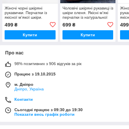
Жіночі чорні шкіряні
Чоловічі шкіряні рукавиці із
Жіно
рукавички. Перчатки із
шкіри оленя. Якісні м'які
рука
якісної м'якої шкіри.
перчатки із натуральної
якіс
Натуральна вовняна
шкіри
499
699
499
₴
₴
підкладка
Купити
Купити
Про нас
98% позитивних з 906 відгуків за рік
Працює з 19.10.2015
м. Дніпро
Дніпро, Україна
Контакти
Сьогодні працює з 09:30 до 19:30
Показати весь графік роботи