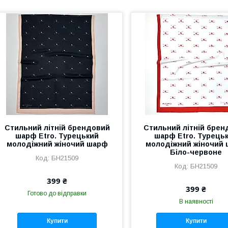
Стильний літній брендовий
Стильний літній брен
шарф Etro. Турецький
шарф Etro. Турець
молодіжний жіночий шарф
молодіжний жіночий
Біло-червоне
БН21509
БН21509
399 ₴
399 ₴
Готово до відправки
В наявності
Купити
Купити