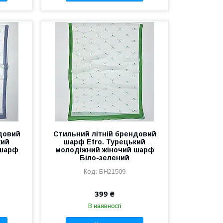
довий
Стильний літній брендовий
кий
шарф Etro. Турецький
 шарф
молодіжний жіночий шарф
Біло-зелений
БН21509
399 ₴
В наявності