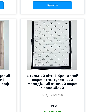
Купити
довий
Стильний літній брендовий
кий
шарф Etro. Турецький
 шарф
молодіжний жіночий шарф
Чорно-білий
БН21509
399 ₴