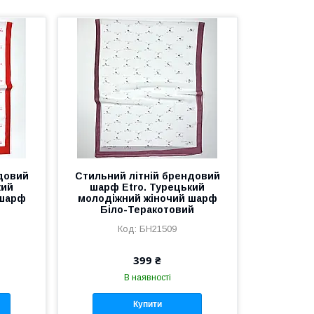
довий
Стильний літній брендовий
кий
шарф Etro. Турецький
 шарф
молодіжний жіночий шарф
Біло-Теракотовий
БН21509
399 ₴
В наявності
Купити