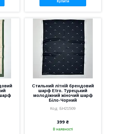
Купити
довий
Стильний літній брендовий
кий
шарф Etro. Турецький
 шарф
молодіжний жіночий шарф
Біло-Чорний
БН21509
399 ₴
В наявності