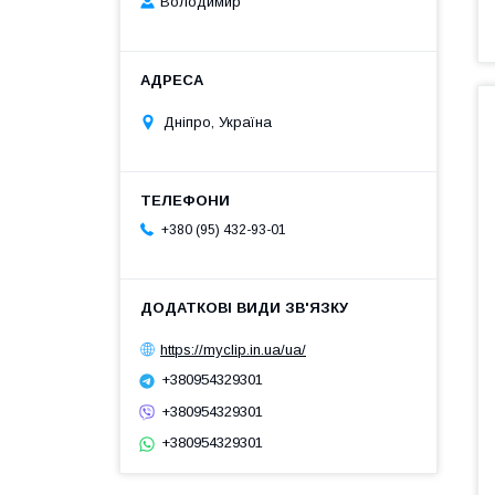
Володимир
Дніпро, Україна
+380 (95) 432-93-01
https://myclip.in.ua/ua/
+380954329301
+380954329301
+380954329301