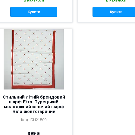
В наявності
В наявності
Купити
Купити
Стильний літній брендовий
шарф Etro. Турецький
молодіжний жіночий шарф
Біло-жовтогарячий
БН21509
399 ₴