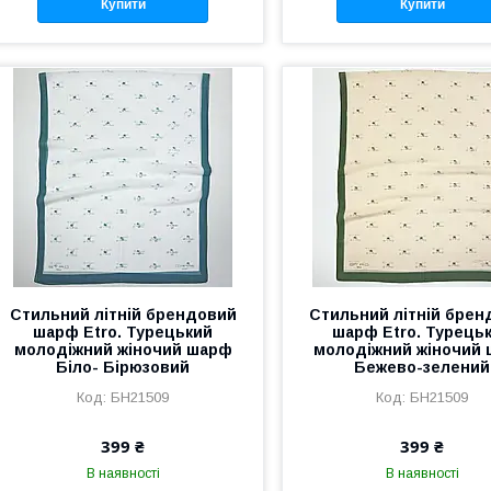
Купити
Купити
Стильний літній брендовий
Стильний літній брен
шарф Etro. Турецький
шарф Etro. Турець
молодіжний жіночий шарф
молодіжний жіночий
Біло- Бірюзовий
Бежево-зелений
БН21509
БН21509
399 ₴
399 ₴
В наявності
В наявності