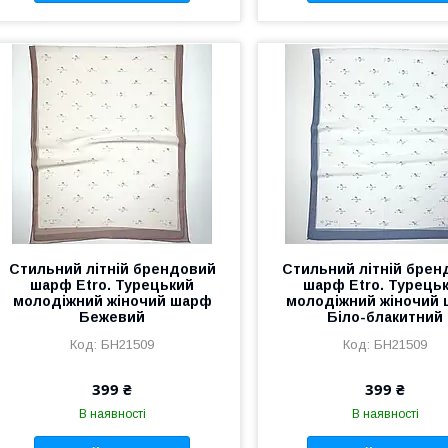
Стильний літній брендовий
Стильний літній брен
шарф Etro. Турецький
шарф Etro. Турець
молодіжний жіночий шарф
молодіжний жіночий
Бежевий
Біло-блакитний
БН21509
БН21509
399 ₴
399 ₴
В наявності
В наявності