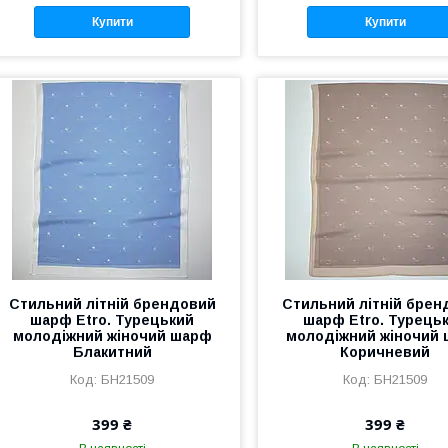
Купити
Купити
Стильний літній брендовий
Стильний літній брен
шарф Etro. Турецький
шарф Etro. Турець
молодіжний жіночий шарф
молодіжний жіночий
Блакитний
Коричневий
БН21509
БН21509
399 ₴
399 ₴