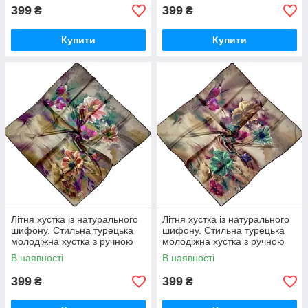
399
399
₴
₴
Купити
Купити
Літня хустка із натурального
Літня хустка із натурального
шифону. Стильна турецька
шифону. Стильна турецька
молодіжна хустка з ручною
молодіжна хустка з ручною
підшивкою Жовтогаряче —
підшивкою Зелено- Бордово-
В наявності
В наявності
Сіро-коричневий
коричневий
399
399
₴
₴