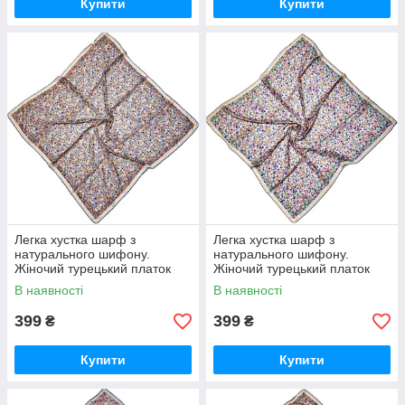
Купити
Купити
Легка хустка шарф з
Легка хустка шарф з
натурального шифону.
натурального шифону.
Жіночий турецький платок
Жіночий турецький платок
шарф на літо Коричнево-
шарф на літо Сіро-Рожево-
В наявності
В наявності
Блакитний
Салатовий
399
399
₴
₴
Купити
Купити