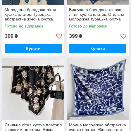
Молодіжна брендова літня
Вишукана брендова жіноча
хустка платок. Турецька
літня хустка платок. Стильна
абстрактна жіноча хустка
молодіжна турецька хустка
Готово до відправки
Готово до відправки
399
399
₴
₴
Купити
Купити
Стильна літня хустка платок з
Модна молодіжна абстрактна
квітковим принтом. Якісна
хустка платок. Жіноча літня