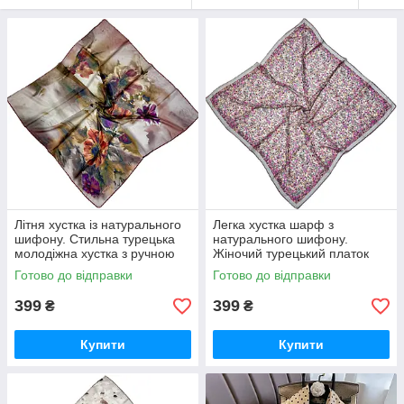
Літня хустка із натурального
Легка хустка шарф з
шифону. Стильна турецька
натурального шифону.
молодіжна хустка з ручною
Жіночий турецький платок
підшивкою
шарф на літо
Готово до відправки
Готово до відправки
399
399
₴
₴
Купити
Купити