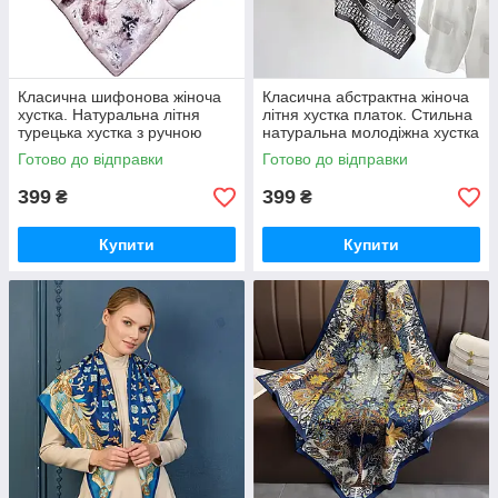
Класична шифонова жіноча
Класична абстрактна жіноча
хустка. Натуральна літня
літня хустка платок. Стильна
турецька хустка з ручною
натуральна молодіжна хустка
обробкою краю
Готово до відправки
Готово до відправки
399
399
₴
₴
Купити
Купити