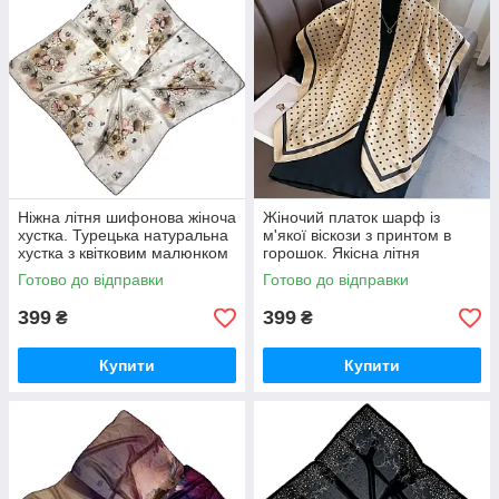
Ніжна літня шифонова жіноча
Жіночий платок шарф із
хустка. Турецька натуральна
м'якої віскози з принтом в
хустка з квітковим малюнком
горошок. Якісна літня
молодіжна хустка
Готово до відправки
Готово до відправки
399
399
₴
₴
Купити
Купити