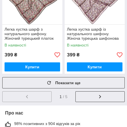
Легка хустка шарф з
Легка хустка шарф із
натурального шифону.
натурального шифону.
Жіночий турецький платок
Жіноча турецька шифонова
шарф на літо Бордово-сірий
хустка на літо Бордово-
В наявності
В наявності
рожевий
399
399
₴
₴
Купити
Купити
Показати ще
1
/ 5
Про нас
98% позитивних з 904 відгуків за рік