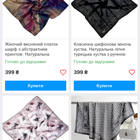
Жіночий весняний платок
Класична шифонова жіноча
шарф з абстрактним
хустка. Натуральна літня
принтом. Натуральна
турецька хустка з ручною
турецька шифонова хустка
обробкою краю
Готово до відправки
Готово до відправки
399
399
₴
₴
Купити
Купити