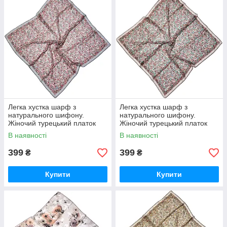
Легка хустка шарф з
Легка хустка шарф з
натурального шифону.
натурального шифону.
Жіночий турецький платок
Жіночий турецький платок
шарф на літо Сіро- Бордовий
шарф на літо Коричнево —
В наявності
В наявності
Салатовий
399
399
₴
₴
Купити
Купити