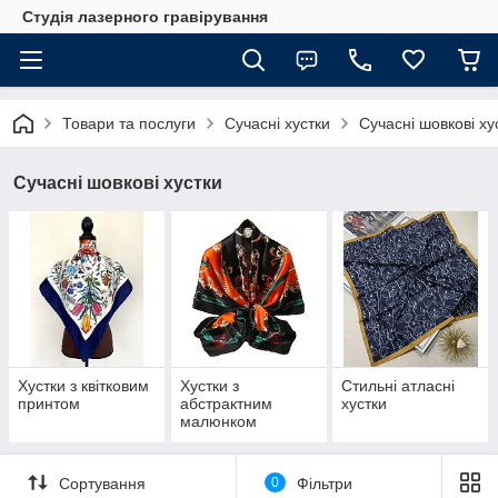
Студія лазерного гравірування
Товари та послуги
Сучасні хустки
Сучасні шовкові ху
Сучасні шовкові хустки
Хустки з квітковим
Хустки з
Стильні атласні
принтом
абстрактним
хустки
малюнком
Сортування
0
Фільтри