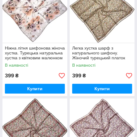
Ніжна літня шифонова жіноча
Легка хустка шарф з
хустка. Турецька натуральна
натурального шифону.
хустка з квітковим малюнком
Жіночий турецький платок
Теракотово-коричневий
шарф на літо Зелено-
В наявності
В наявності
коричневий
399
399
₴
₴
Купити
Купити