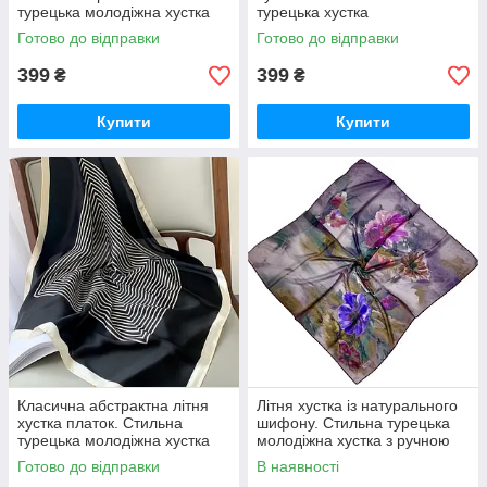
турецька молодіжна хустка
турецька хустка
Готово до відправки
Готово до відправки
399
399
₴
₴
Купити
Купити
Класична абстрактна літня
Літня хустка із натурального
хустка платок. Стильна
шифону. Стильна турецька
турецька молодіжна хустка
молодіжна хустка з ручною
підшивкою Синьо-Рожево-
Готово до відправки
В наявності
сірий