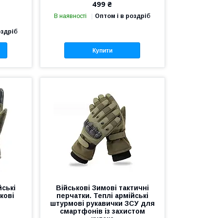
499 ₴
В наявності
Оптом і в роздріб
оздріб
Купити
йські
Військові Зимові тактичні
кові
перчатки. Теплі армійські
штурмові рукавички ЗСУ для
смартфонів із захистом