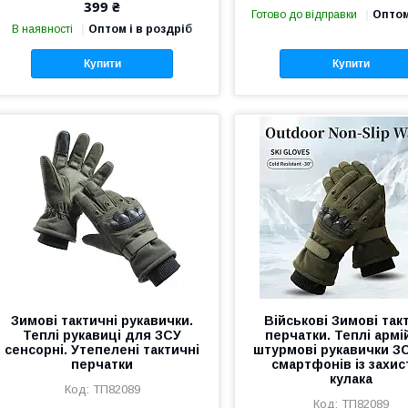
399 ₴
Готово до відправки
Оптом
В наявності
Оптом і в роздріб
Купити
Купити
Зимові тактичні рукавички.
Військові Зимові так
Теплі рукавиці для ЗСУ
перчатки. Теплі армі
сенсорні. Утепелені тактичні
штурмові рукавички З
перчатки
смартфонів із захи
кулака
ТП82089
ТП82089