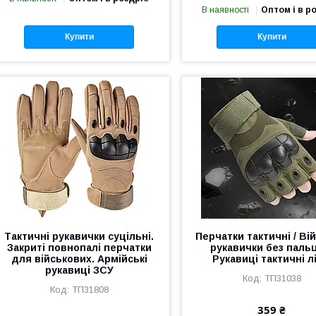
В наявності
Оптом і в р
Купити
Купити
Тактичні рукавички суцільні.
Перчатки тактичні / Ві
Закриті повнопалі перчатки
рукавички без пальц
для військових. Армійські
Рукавиці тактичні лі
рукавиці ЗСУ
ТП31038
ТП31808
359 ₴