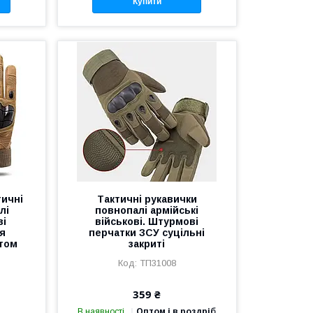
Купити
тичні
Тактичні рукавички
лі
повнопалі армійські
ві
військові. Штурмові
я
перчатки ЗСУ суцільні
стом
закриті
ТП31008
359 ₴
В наявності
Оптом і в роздріб