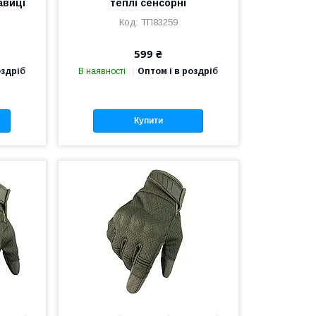
авиці
теплі сенсорні
ТП83259
599 ₴
оздріб
В наявності
Оптом і в роздріб
Купити