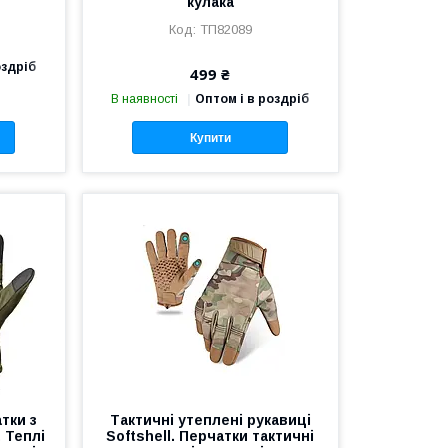
кулака
ТП82089
оздріб
499 ₴
В наявності
Оптом і в роздріб
Купити
тки з
Тактичні утеплені рукавиці
 Теплі
Softshell. Перчатки тактичні