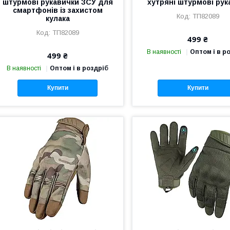
штурмові рукавички ЗСУ для
хутряні штурмові рук
смартфонів із захистом
ТП82089
кулака
ТП82089
499 ₴
В наявності
Оптом і в р
499 ₴
В наявності
Оптом і в роздріб
Купити
Купити