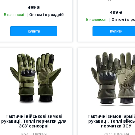
499 ₴
499 ₴
В наявності
Оптом і в роздріб
В наявності
Оптом і в р
Купити
Купити
Тактичні військові зимові
Тактичні зимові армі
рукавиці. Теплі перчатки для
рукавиці. Теплі війсь
ЗСУ сенсорні
перчатки ЗСУ
ТП82089
ТП82089