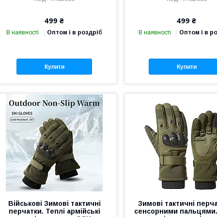
499 ₴
499 ₴
В наявності
Оптом і в роздріб
В наявності
Оптом і в р
Купити
Купити
Військові Зимові тактичні
Зимові тактичні перча
перчатки. Теплі армійські
сенсорними пальцями.