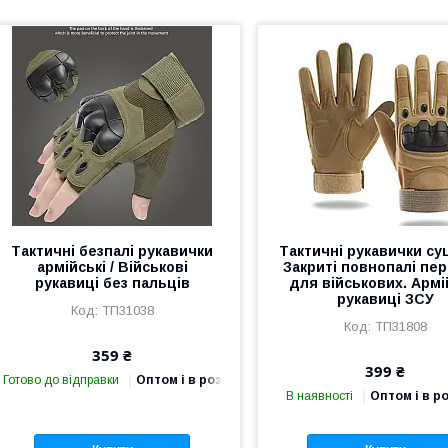
Тактичні безпалі рукавички
Тактичні рукавички суц
армійські / Військові
Закриті повнопалі пе
рукавиці без пальців
для військових. Армі
рукавиці ЗСУ
ТП31038
ТП31808
359 ₴
399 ₴
Готово до відправки
Оптом і в роздріб
В наявності
Оптом і в р