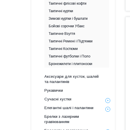
Тактичні флісові кофти
Тактичні куртки
Зимові куртки і бушлати
Бойові сорочки Убакс
Тактичне Взуття
Тактичні Ремені і Підтяжки
Тактичні Костюми
Тактичні футболки і Поло
Бронежилети і плитоноски
Аксесуари для хусток, шалей
та палантинів
Рукавички
Сучасні хустки
Елегантні шалі і палантини
Брелки з лазерним
гравіюванням