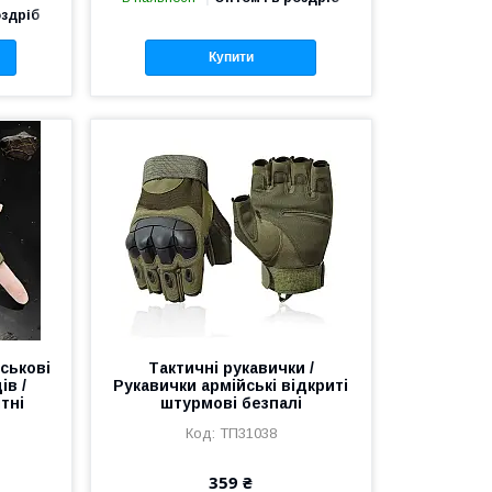
оздріб
Купити
йськові
Тактичні рукавички /
ів /
Рукавички армійські відкриті
тні
штурмові безпалі
ТП31038
359 ₴