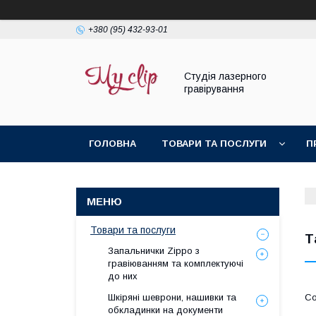
+380 (95) 432-93-01
Студія лазерного
гравірування
ГОЛОВНА
ТОВАРИ ТА ПОСЛУГИ
П
Товари та послуги
Т
Запальнички Zippo з
гравіюванням та комплектуючі
до них
Шкіряні шеврони, нашивки та
обкладинки на документи