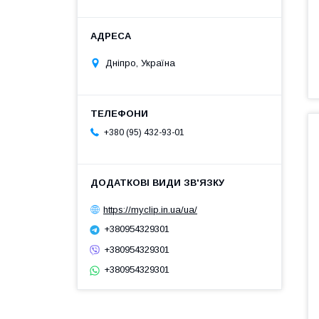
Дніпро, Україна
+380 (95) 432-93-01
https://myclip.in.ua/ua/
+380954329301
+380954329301
+380954329301