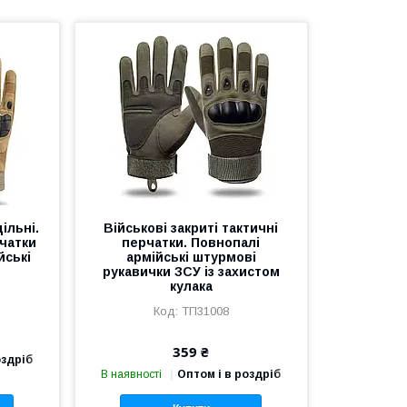
ільні.
Військові закриті тактичні
рчатки
перчатки. Повнопалі
йські
армійські штурмові
рукавички ЗСУ із захистом
кулака
ТП31008
359 ₴
оздріб
В наявності
Оптом і в роздріб