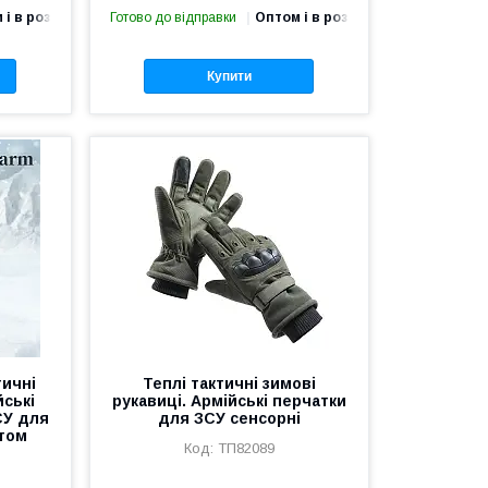
 і в роздріб
Готово до відправки
Оптом і в роздріб
Купити
тичні
Теплі тактичні зимові
йські
рукавиці. Армійські перчатки
СУ для
для ЗСУ сенсорні
стом
ТП82089