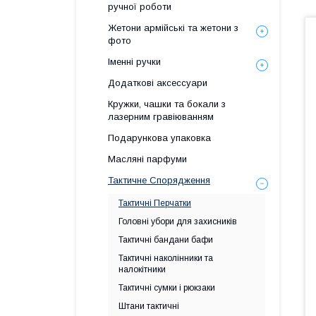
ручної роботи
Жетони армійські та жетони з
фото
Іменні ручки
Додаткові аксессуари
Кружки, чашки та бокали з
лазерним гравіюванням
Подарункова упаковка
Масляні парфуми
Тактичне Спорядження
Тактичні Перчатки
Головні убори для захисників
Тактичні бандани бафи
Тактичні наколінники та
налокітники
Тактичні сумки і рюкзаки
Штани тактичні