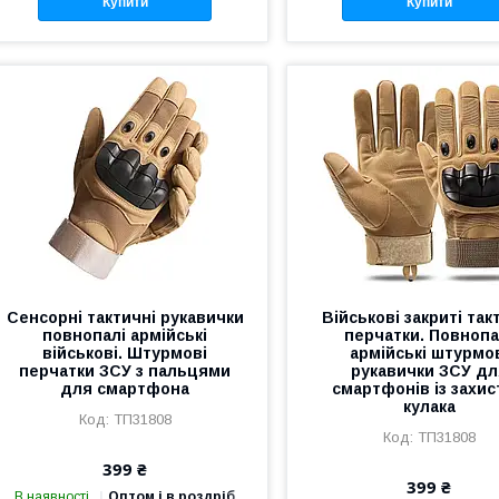
Купити
Купити
Сенсорні тактичні рукавички
Військові закриті так
повнопалі армійські
перчатки. Повнопа
військові. Штурмові
армійські штурмо
перчатки ЗСУ з пальцями
рукавички ЗСУ дл
для смартфона
смартфонів із захи
кулака
ТП31808
ТП31808
399 ₴
399 ₴
В наявності
Оптом і в роздріб