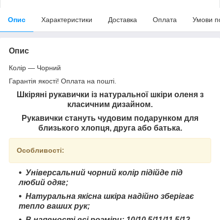
Опис
Характеристики
Доставка
Оплата
Умови п
Опис
Колір — Чорний
Гарантія якості! Оплата на пошті.
Шкіряні рукавички із натуральної шкіри оленя з
класичним дизайном.
Рукавички стануть чудовим подарунком для
близького хлопця, друга або батька.
Особливості:
Універсальний чорний колір підійде під
любий одяг;
Натуральна якісна шкіра надійно зберігає
тепло ваших рук;
В наявності всі розміри:
10/10,5/11/11,5/12