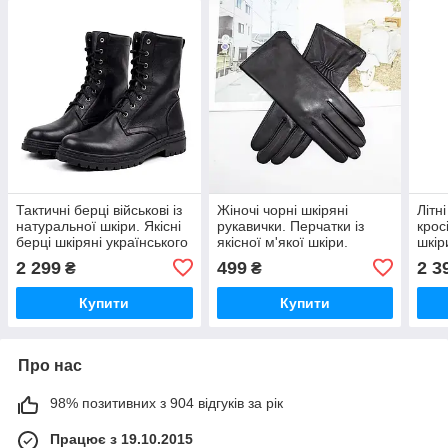
Тактичні берці військові із
Жіночі чорні шкіряні
Літн
натуральної шкіри. Якісні
рукавички. Перчатки із
крос
берці шкіряні українського
якісної м'якої шкіри.
шкіри
виробника
Натуральна вовняна
крос
2 299
499
2 3
₴
₴
підкладка
виро
Купити
Купити
Про нас
98% позитивних з 904 відгуків за рік
Працює з 19.10.2015