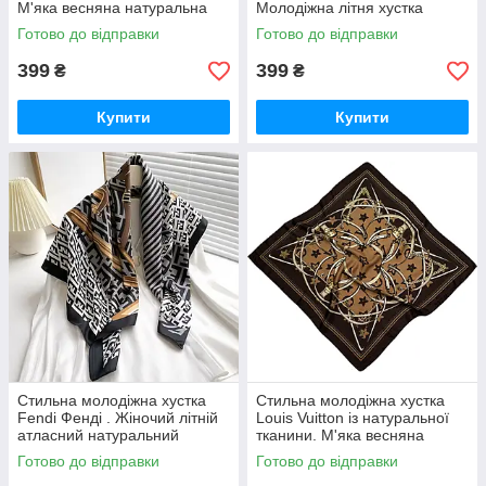
М'яка весняна натуральна
Молодіжна літня хустка
хустка
Готово до відправки
Готово до відправки
399
399
₴
₴
Купити
Купити
Стильна молодіжна хустка
Стильна молодіжна хустка
Fendi Фенді . Жіночий літній
Louis Vuitton із натуральної
атласний натуральний
тканини. М'яка весняна
платок
хустка
Готово до відправки
Готово до відправки