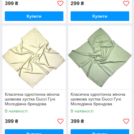
399
299
₴
₴
Купити
Купити
Класична однотонна жіноча
Класична однотонна жіноча
шовкова хустка Gucci Гучі.
шовкова хустка Gucci Гучі.
Молодіжна брендова
Молодіжна брендова
натуральна літня хустка
натуральна літня хустка
В наявності
В наявності
Бежевий
Салатовий
399
399
₴
₴