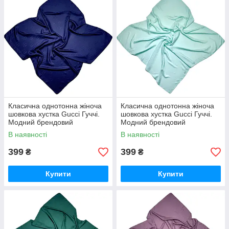
Класична однотонна жіноча
Класична однотонна жіноча
шовкова хустка Gucci Гуччі.
шовкова хустка Gucci Гуччі.
Модний брендовий
Модний брендовий
натуральний літній хустка
натуральний літній хустка
В наявності
В наявності
Синій
М'ятний
399
399
₴
₴
Купити
Купити