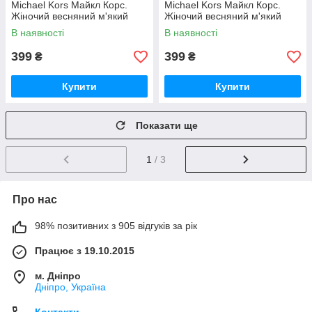
Michael Kors Майкл Корс.
Michael Kors Майкл Корс.
Жіночий весняний м'який
Жіночий весняний м'який
натуральний платок з ручною
натуральний платок з ручною
В наявності
В наявності
підшивкою Бордово-сірий
підшивкою Синій
399
399
₴
₴
Купити
Купити
Показати ще
1
/ 3
Про нас
98% позитивних з 905 відгуків за рік
Працює з 19.10.2015
м. Дніпро
Дніпро, Україна