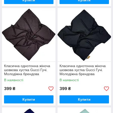
Купити
Купити
Класична однотонна жіноча
Класична однотонна жіноча
шовкова хустка Gucci Гучі.
шовкова хустка Gucci Гучі.
Молодіжна брендова
Молодіжна брендова
натуральна літня хустка
натуральна літня хустка
В наявності
В наявності
Коричневий
Чорний
399
399
₴
₴
Купити
Купити