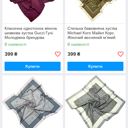
Класична однотонна жіноча
Стильна бавовняна хустка
шовкова хустка Gucci Гучі.
Michael Kors Майкл Корс.
Молодіжна брендова
Жіночий весняний м'який
натуральна літня хустка
натуральний платок з ручною
В наявності
В наявності
підшивкою Золотисто-
коричневий
399
399
₴
₴
Купити
Купити