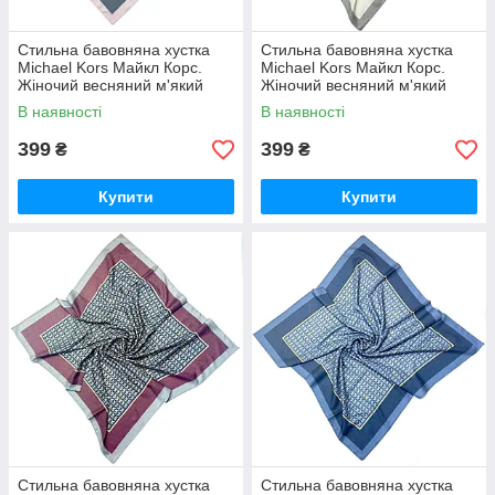
Стильна бавовняна хустка
Стильна бавовняна хустка
Michael Kors Майкл Корс.
Michael Kors Майкл Корс.
Жіночий весняний м'який
Жіночий весняний м'який
натуральний платок з ручною
натуральний платок з ручною
В наявності
В наявності
підшивкою Рожево-сірий
підшивкою Золотисто-сірий
399
399
₴
₴
Купити
Купити
Стильна бавовняна хустка
Стильна бавовняна хустка