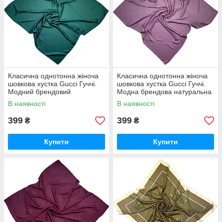
Класична однотонна жіноча
Класична однотонна жіноча
шовкова хустка Gucci Гуччі.
шовкова хустка Gucci Гуччі.
Модний брендовий
Модна брендова натуральна
натуральний літній хустка
літня хустка Темно-рожева
В наявності
В наявності
Зелений
399
399
₴
₴
Купити
Купити