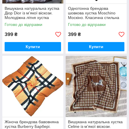
Вишукана натуральна хустка
Однотонна брендова
Діор Dior із м'якої віскози.
шовкова хустка Moschino
Молодіжна літня хустка
Москіно. Класична стильна
Christian Dior
натуральна хустка
Готово до відправки
Готово до відправки
399
399
₴
₴
Купити
Купити
Жіноча брендова бавовняна
Вишукана натуральна хустка
хустка Burberry Барбері.
Celine із м'якої віскози.