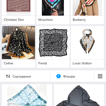
Christian Dior
Moschino
Burberry
Celine
Fendi
Louis Vuitton
Сортування
0
Фільтри