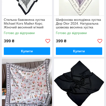
Стильна бавовняна хустка
Шифонова молодіжна хустка
Michael Kors Майкл Корс.
Діор Dior 2024. Натуральна
Жіночий весняний м'який
шовкова весняна хустка
натуральний платок з ручною
Christian Dior з ручною
Готово до відправки
Готово до відправки
підшивкою
підшивкою
399
399
₴
₴
Купити
Купити