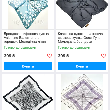
Брендова шифонова хустка
Класична однотонна жіноча
Valentino Валентино в
шовкова хустка Gucci Гучі.
горошок. Молодіжна літня
Молодіжна брендова
хустка з ручною підшивкою
натуральна літня хустка
Готово до відправки
Готово до відправки
399
399
₴
₴
Купити
Купити