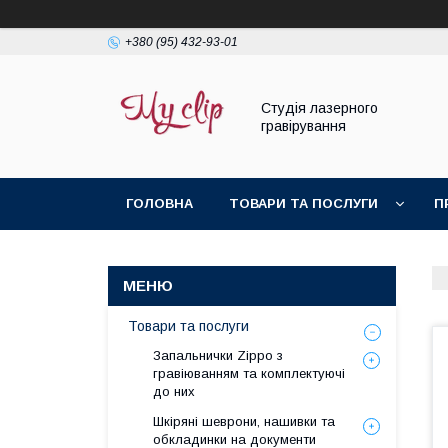
+380 (95) 432-93-01
Студія лазерного
гравірування
ГОЛОВНА
ТОВАРИ ТА ПОСЛУГИ
П
Товари та послуги
Запальнички Zippo з
гравіюванням та комплектуючі
до них
Шкіряні шеврони, нашивки та
обкладинки на документи