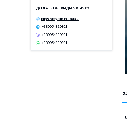
https://myclip.in.ua/ua/
+380954329301
+380954329301
+380954329301
Х