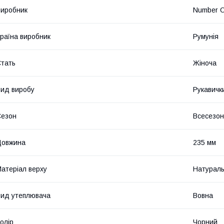
иробник
Number 
раїна виробник
Румунія
тать
Жіноча
ид виробу
Рукавичк
Сезон
Всесезо
Довжина
235 мм
атеріал верху
Натураль
ид утеплювача
Вовна
олір
Чорний