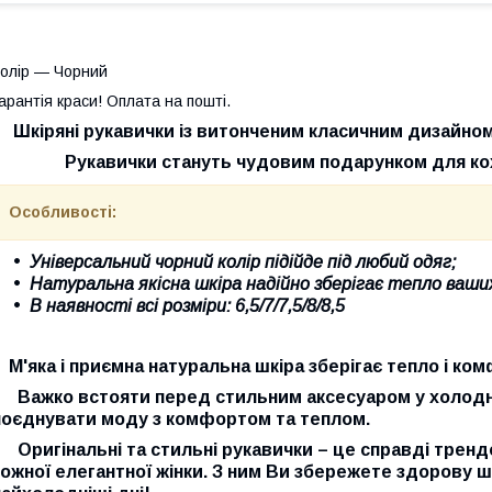
олір — Чорний
арантія краси! Оплата на пошті.
Шкіряні рукавички із витонченим класичним дизайно
Рукавички стануть чудовим подарунком для кох
Особливості:
Універсальний чорний колір підійде під любий одяг;
Натуральна якісна шкіра надійно зберігає тепло ваших
В наявності всі розміри: 6,5/7/7,5/8/8,5
М'яка і приємна натуральна шкіра зберігає тепло і ком
Важко встояти перед стильним аксесуаром у холодну
поєднувати моду з комфортом та теплом.
Оригінальні та стильні рукавички – це справді трен
кожної елегантної жінки. З ним Ви збережете здорову шк