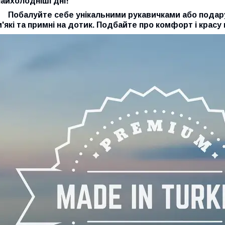
найхолодніші дні!
Побалуйте себе унікальними рукавичками або подаруй
м'які та примні на дотик. Подбайте про комфорт і красу