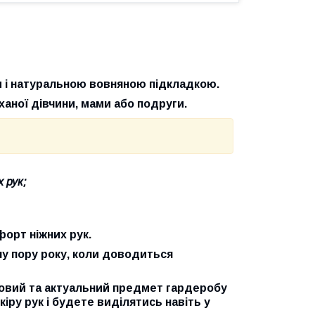
м і натуральною вовняною підкладкою.
аної дівчини, мами або подруги.
 рук;
форт ніжних рук.
 пору року, коли доводиться
довий та актуальний предмет гардеробу
іру рук і будете виділятись навіть у