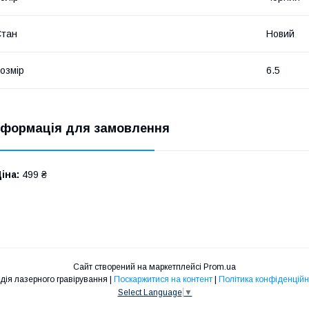
Стан
Новий
озмір
6.5
нформація для замовлення
іна:
499 ₴
Сайт створений на маркетплейсі
Prom.ua
Студія лазерного гравірування |
Поскаржитися на контент
|
Політика конфіденційн
Select Language
▼