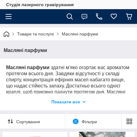
Студія лазерного гравірування
Товари та послуги
Масляні парфуми
Масляні парфуми
Масляні парфуми
здатні м'яко огортає вас ароматом
протягом всього дня. Завдяки відсутності у складі
спирту, концентрація ефірних масел набагато вище,
що надає стійкість запаху. Достатньо всього однієї
краплі, щоб приємно пахнути протягом дня. Масляні
парфуми володіють дуже виразними, яскравими і
Показати все
насиченими ароматами.
Спосіб застосування:
наносити олійні парфуми на
шкіру зап'ястя, ліктьових згинів і шиї.
Сортування
0
Фільтри