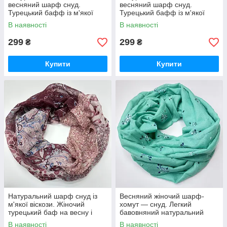
весняний шарф снуд.
весняний шарф снуд.
Турецький бафф із м'якої
Турецький бафф із м'якої
віскози Чорний
віскози Синій
В наявності
В наявності
299
299
₴
₴
Купити
Купити
Натуральний шарф снуд із
Весняний жіночий шарф-
м'якої віскози. Жіночий
хомут — снуд. Легкий
турецький баф на весну і
бавовняний натуральний
осінь Темно-зелений
шарф снуд М'ятний
В наявності
В наявності