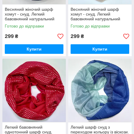
Весняний жіночий шарф
Весняний жіночий шарф
хомут - снуд. Легкий
хомут - снуд. Легкий
бавовняний натуральний
бавовняний натуральний
шарф снуд
шарф снуд
Готово до відправки
Готово до відправки
299
299
₴
₴
Купити
Купити
Легкий бавовняний
Легкий шарф снуд з
однотонний шарф снуд.
переходом кольору із віскози.