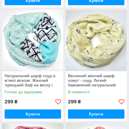
Купити
Купити
Натуральний шарф снуд із
Весняний жіночий шарф
м'якої віскози. Жіночий
хомут - снуд. Легкий
турецький баф на весну і
бавовняний натуральний
осінь
шарф снуд Лимонний
Готово до відправки
В наявності
299
299
₴
₴
Купити
Купити