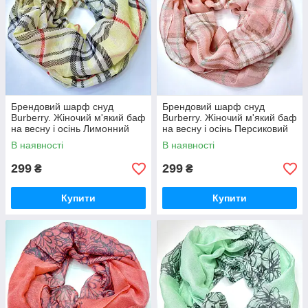
Брендовий шарф снуд
Брендовий шарф снуд
Burberry. Жіночий м'який баф
Burberry. Жіночий м'який баф
на весну і осінь Лимонний
на весну і осінь Персиковий
В наявності
В наявності
299
299
₴
₴
Купити
Купити