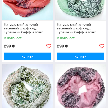
Натуральний жіночий
Натуральний жіночий
весняний шарф снуд.
весняний шарф снуд.
Турецький бафф із м'якої
Турецький бафф із м'якої
віскози Кораловий
віскози М'ятний
В наявності
В наявності
299
299
₴
₴
Купити
Купити