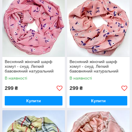
Весняний жіночий шарф
Весняний жіночий шарф
хомут - снуд. Легкий
хомут - снуд. Легкий
бавовняний натуральний
бавовняний натуральний
шарф снуд Рожевий
шарф снуд Персиковий
В наявності
В наявності
299
299
₴
₴
Купити
Купити