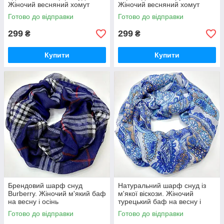
Жіночий весняний хомут
Жіночий весняний хомут
Готово до відправки
Готово до відправки
299
299
₴
₴
Купити
Купити
Брендовий шарф снуд
Натуральний шарф снуд із
Burberry. Жіночий м'який баф
м'якої віскози. Жіночий
на весну і осінь
турецький баф на весну і
осінь
Готово до відправки
Готово до відправки