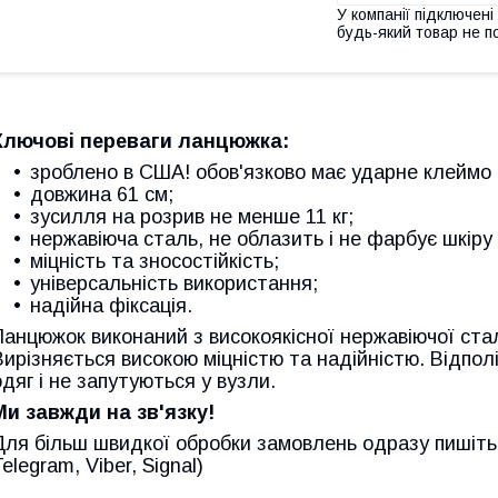
У компанії підключені
будь-який товар не п
Ключові переваги ланцюжка:
зроблено в США! обов'язково має ударне клеймо 
довжина 61 см;
зусилля на розрив не менше 11 кг;
нержавіюча сталь, не облазить і не фарбує шкіру 
міцність та зносостійкість;
універсальність використання;
надійна фіксація.
Ланцюжок виконаний з високоякісної нержавіючої сталі
Вирізняється високою міцністю та надійністю. Відполі
одяг і не запутуються у вузли.
Ми завжди на зв'язку!
Для більш швидкої обробки замовлень одразу пишіть
elegram, Viber, Signal)