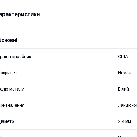
арактеристики
Основні
раїна виробник
США
окриття
Немає
олір металу
Білий
ризначення
Ланцюжк
іаметр
2.4 мм