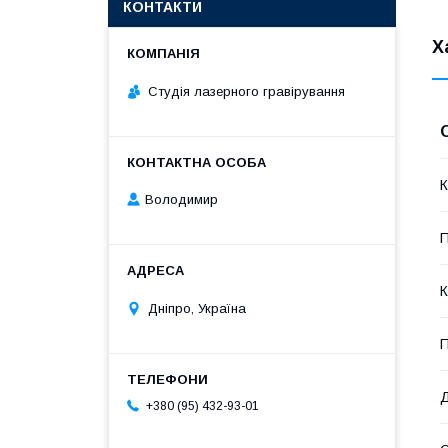
КОНТАКТИ
Х
Студія лазерного гравірування
К
Володимир
П
К
Дніпро, Україна
П
Д
+380 (95) 432-93-01