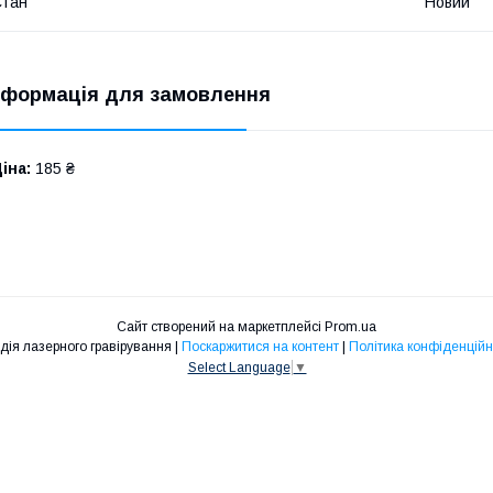
Стан
Новий
нформація для замовлення
іна:
185 ₴
Сайт створений на маркетплейсі
Prom.ua
Студія лазерного гравірування |
Поскаржитися на контент
|
Політика конфіденційн
Select Language
▼