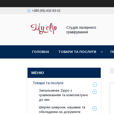
+380 (95) 432-93-01
Студія лазерного
гравірування
ГОЛОВНА
ТОВАРИ ТА ПОСЛУГИ
П
Товари та послуги
Запальнички Zippo з
гравіюванням та комплектуючі
до них
Шкіряні шеврони, нашивки та
обкладинки на документи