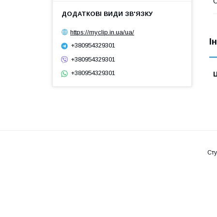
https://myclip.in.ua/ua/
І
+380954329301
+380954329301
+380954329301
Ц