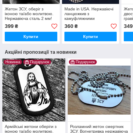
Жетон ЗСУ, оберіг з
Made in USA. Нержавіючі
Жето
іконою та/або молитвою.
ланцюжкив з
двос
Нержавіюча сталь 2 мм!
камуфляжними
грав
Оплата на пошті.
бамперами / обідками /
30% 
399
360
349
₴
₴
Ланцюжок, бампер та
глушак для жетонів
який
скоба в подарунок
смертників. Не облазить.
Швид
Купити
Купити
Оплата на пошті
Акційні пропозиції та новинки
Новинка
Подарунок
Подарунок
Армійські жетони оберіги з
Розламний жетон смертник
іконою та/або молитвою.
ЗСУ. Вогнетривка нержавіюча