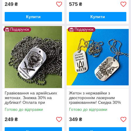
249
575
₴
₴
Купити
Купити
Подарунок
Подарунок
Гравіювання на армійських
Жетон з нержавійки з
жетонах. Знижка 30% на
двостороннім лазерним
дублікат! Оплата при
гравіюванням! Скидка 30%
отриманні! Швидко та якісно!
на дублікат! Будь який текст
Готово до відправки
Готово до відправки
Напис не зтирається.
або малюнок! Швидко та
якісно!
249
349
₴
₴