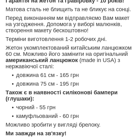
Гарантія на жетон та гравіровку - 10 років!
Матова сталь не блищить та не бликує на сонці.
Перед виконанням ми відправляємо Вам макет
на узгодження. Допомога у виборі малюнків,
створення макету бескоштовно!
Терміни виготовлення 1-2 робочих дні.
Жетон укомплектований китайським ланцюжком
60 см. Можливо його замінити на оригінальний
американський ланцюжок
(made in USA) з
нержавіючої сталі:
довжина 61 см - 165 грн
довжина 75 см - 195 грн
Також є в наявності силіконові бампери
(глушаки):
чорний - 55 грн
камуфльований - 60 грн
Можливо зробити у вигляді брелоку.
Ми завжди на зв'язку!