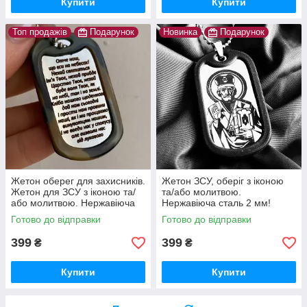
Купити
Купити
Топ продажів
Подарунок
Новинка
Подарунок
Жетон оберег для захисників.
Жетон ЗСУ, оберіг з іконою
Жетон для ЗСУ з іконою та/
та/або молитвою.
або молитвою. Нержавіюча
Нержавіюча сталь 2 мм!
сталь 2 мм! Оплата при
Оплата на пошті. Ланцюжок,
Готово до відправки
Готово до відправки
отриманні Гарантія 10 років
бампер та скоба в подарунок
399
399
₴
₴
Купити
Купити