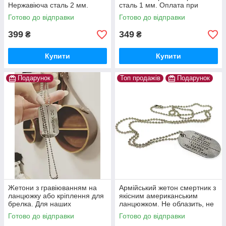
Нержавіюча сталь 2 мм.
сталь 1 мм. Оплата при
Оплата на пошті. Гарантія 10
отриманні! Швидка відправка.
Готово до відправки
Готово до відправки
років. Жетон ЗСУ.
399
349
₴
₴
Купити
Купити
Подарунок
Топ продажів
Подарунок
Жетони з гравіюванням на
Армійський жетон смертник з
ланцюжку або кріплення для
якісним американським
брелка. Для наших
ланцюжком. Не облазить, не
захисників. Напис не
фарбує та не дратує шию!
Готово до відправки
Готово до відправки
зтирається
Оплата при отриманні.