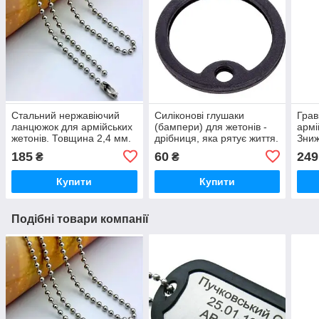
Стальний нержавіючий
Силіконові глушаки
Грав
ланцюжок для армійських
(бампери) для жетонів -
армі
жетонів. Товщина 2,4 мм.
дрібниця, яка рятує життя.
Зниж
Довжина 60 см. ЗУсилля
Оплата при отриманні.
Опла
185
60
249
₴
₴
на розрив 12 кг!Оплата
Made in USA.
Швид
при отриманні
не з
Купити
Купити
Подібні товари компанії