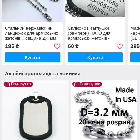
Стальний нержавіючий
Силіконові заглушки
Made
ланцюжок для армійських
(бампери) НАТО для
нерж
жетонів. Товщина 2,4 мм.
армійських жетонів -
(61+
Довжина 60 см. ЗУсилля
дрібниця, яка рятує життя.
жет
185
60
385
₴
₴
на розрив 12 кг!Оплата
Оплата при отриманні.
НАТО
при отриманні
Made in USA.
Опла
Купити
Купити
Акційні пропозиції та новинки
Подарунок
Подарунок