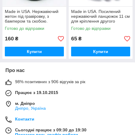
Made in USA. Нержавіючий
Made in USA. Посилений
жетон під гравіровку, з
нержавіючий ланцюжок 11 см
бампером та скобою.
для кріплення другого
Високоякісний силікон.
жетона - 20 КГ НА РАЗРЫВ,
Готово до відправки
Готово до відправки
Оплата при отриманні.
D=3,2 мм Оплата при
отриманні!
160
65
₴
₴
Купити
Купити
Про нас
98% позитивних з 906 відгуків за рік
Працює з 19.10.2015
м. Дніпро
Дніпро, Україна
Контакти
Сьогодні працює з 09:30 до 19:30
Показати весь графік роботи