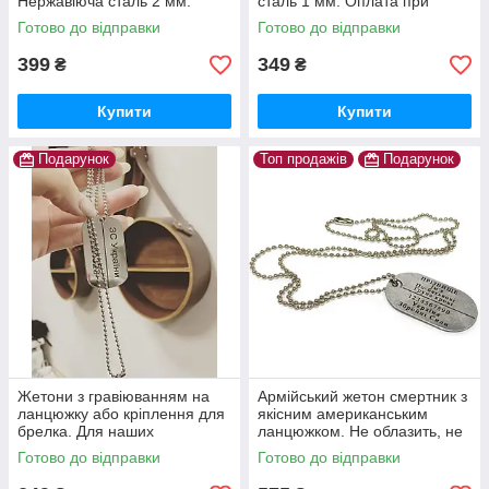
Нержавіюча сталь 2 мм.
сталь 1 мм. Оплата при
Оплата на пошті. Гарантія 10
отриманні! Швидка відправка.
Готово до відправки
Готово до відправки
років. Жетон ЗСУ.
399
349
₴
₴
Купити
Купити
Подарунок
Топ продажів
Подарунок
Жетони з гравіюванням на
Армійський жетон смертник з
ланцюжку або кріплення для
якісним американським
брелка. Для наших
ланцюжком. Не облазить, не
захисників. Напис не
фарбує та не дратує шию!
Готово до відправки
Готово до відправки
зтирається
Оплата при отриманні.