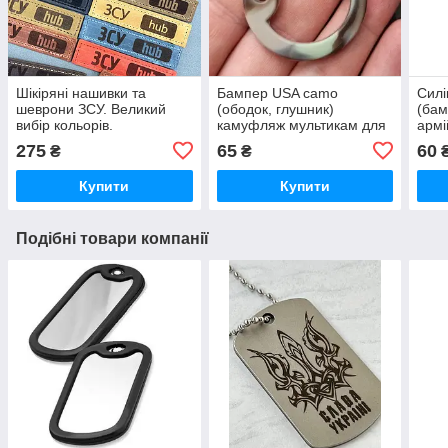
Шікіряні нашивки та
Бампер USA camo
Силі
шеврони ЗСУ. Великий
(ободок, глушник)
(бам
вибір кольорів.
камуфляж мультикам для
армі
Індивідуальне
військового, армійського
дріб
275
65
60
₴
₴
гравіювання, не
жетону. Оплата при
Опла
стирається та не тьмяніє.
отриманні. Не залишає
Made
Купити
Купити
Швидка відправка.
слідів.
Подібні товари компанії