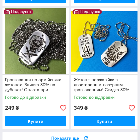
Подарунок
Подарунок
Гравіювання на армійських
Жетон з нержавійки з
жетонах. Знижка 30% на
двостороннім лазерним
дублікат! Оплата при
гравіюванням! Скидка 30%
отриманні! Швидко та якісно!
на дублікат! Будь який текст
Готово до відправки
Готово до відправки
Напис не зтирається.
або малюнок! Швидко та
якісно!
249
349
₴
₴
Купити
Купити
Показати ще