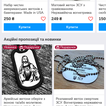
Набір чистих
Матовий жетон ЗСУ з
Чист
американських жетонів з
гравіюванням.
жето
бамперами. Made in USA.
Нержавійюча вогнетривка
скоб
Нержавіюча сталь.
сталь!. Не блищить на
Нерж
250
249
150
₴
₴
Високоякісний силікон.
сонці. СЛАВА УКРАЇНІ
Висо
Оплата при отриманні.
Опла
Купити
Купити
Акційні пропозиції та новинки
Новинка
Подарунок
Подарунок
Армійські жетони оберіги з
Розламний жетон смертник
іконою та/або молитвою.
ЗСУ. Вогнетривка нержавіюча