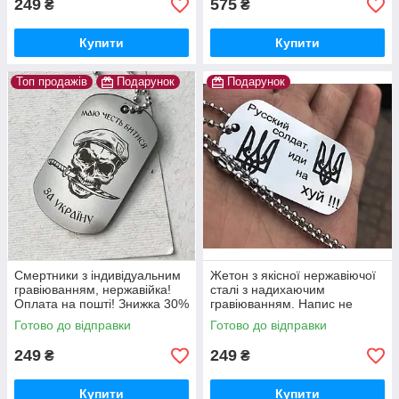
249
575
₴
₴
Купити
Купити
Топ продажів
Подарунок
Подарунок
Смертники з індивідуальним
Жетон з якісної нержавіючої
гравіюванням, нержавійка!
сталі з надихаючим
Оплата на пошті! Знижка 30%
гравіюванням. Напис не
на другий жетон-дублікат!
зтирається
Готово до відправки
Готово до відправки
249
249
₴
₴
Купити
Купити