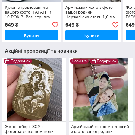
Кулон з гравіюванням
Армійський жето з фото
Жето
вашого фото. ГАРАНТІЯ
вашої родини.
фото
10 РОКІВ! Вогнетривка
Нержавіюча сталь 1,6 мм.
ГАРА
нержавіюча сталь.
Ланцюжок і скоба в
Нерж
649
649
649
₴
₴
Ланцюжок, скоба та макет
подарунок. Швидко та
Ланц
в подарунок.
якісно, гарантія 10 років.
в по
Купити
Купити
Акційні пропозиції та новинки
Подарунок
Новинка
Подарунок
Жетон оберіг ЗСУ з
Армійський жетон металевий
фотогравіюванням ікони.
з фото вашої родини,