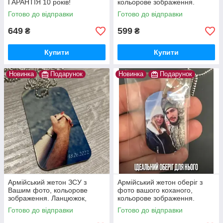
ГАРАНТІЯ 10 років!
кольорове зображення.
Нержавіюча сталь 1.6 мм!
Ланцюжок, бампер та скоба в
Готово до відправки
Готово до відправки
Ланцюжок, скоба та макет в
подарунок. Є наложка
подарунок
649
599
₴
₴
Купити
Купити
Новинка
Подарунок
Новинка
Подарунок
Армійський жетон ЗСУ з
Армійський жетон оберіг з
Вашим фото, кольорове
фото вашого коханого,
зображення. Ланцюжок,
кольорове зображення.
бампер та скоба в
Ланцюжок, бампер, скоба в
Готово до відправки
Готово до відправки
подарунок. Не тьмяніє та не
подарунок. Є наложка
стирається