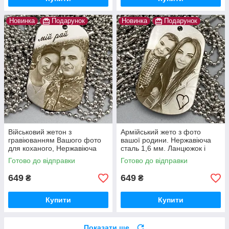
Новинка
Подарунок
Новинка
Подарунок
Військовий жетон з
Армійський жето з фото
гравіюванням Вашого фото
вашої родини. Нержавіюча
для коханого, Нержавіюча
сталь 1,6 мм. Ланцюжок і
сталь 1,6 мм. Ланцюжок та
скоба в подарунок. Швидко
Готово до відправки
Готово до відправки
скоба в подарунок Гарантія
та якісно, гарантія 10 років.
10 років
649
649
₴
₴
Купити
Купити
Показати ще