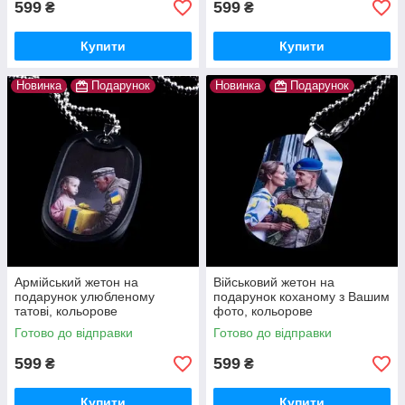
599
599
₴
₴
Купити
Купити
Новинка
Подарунок
Новинка
Подарунок
Армійський жетон на
Військовий жетон на
подарунок улюбленому
подарунок коханому з Вашим
татові, кольорове
фото, кольорове
зображення. Ланцюжок,
зображення. Ланцюжок,
Готово до відправки
Готово до відправки
бампер та скоба в
бампер та скоба в
подарунок. Оплата на пошті
подарунок. Наложка
599
599
₴
₴
Купити
Купити