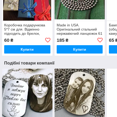
Коробочка подарункова
Made in USA.
Бам
5*7 см для. Відмінно
Оригінальний стальний
(обо
підходить до брелок,
нержавіючий ланцюжок 61
каму
кулона або жетона
см для армійських жетонів
війс
60
185
65
₴
₴
смертників. Оплата при
жето
отриманні! Не облазить
отри
Купити
Купити
сліді
Подібні товари компанії