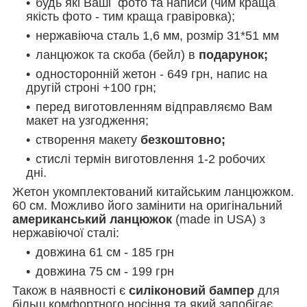
будь які Ваші фото та написи (чим краща
якість фото - тим краща гравіровка);
нержавіюча сталь 1,6 мм, розмір 31*51 мм
ланцюжок та скоба (бейл) в
подарунок;
односторонній жетон - 649 грн, напис на
другій строні +100 грн;
перед виготовленням відправляємо Вам
макет на узгодження;
створення макету
безкоштовно;
стислі термін виготовлення 1-2 робочих
дні.
Жетон укомплектований китайським ланцюжком.
60 см. Можливо його замінити на оригінальний
американський ланцюжок
(made in USA) з
нержавіючої сталі:
довжина 61 см - 185 грн
довжина 75 см - 199 грн
Також в наявності є
силіконовий бампер
для
більш комфортного носіння та який запобігає