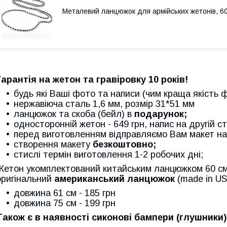
Металевий ланцюжок для армійських жетонів, 60
Гарантія на жетон та гравіровку 10 років!
будь які Ваші фото та написи (чим краща якість ф
нержавіюча сталь 1,6 мм, розмір 31*51 мм
ланцюжок та скоба (бейл) в
подарунок;
односторонній жетон - 649 грн, напис на другій ст
перед виготовленням відправляємо Вам макет на
створення макету
безкоштовно;
стислі термін виготовлення 1-2 робочих дні;
Жетон укомплектований китайським ланцюжком 60 см
оригінальний
американський ланцюжок
(made in US
довжина 61 см - 185 грн
довжина 75 см - 199 грн
Також є в наявності сиконові бампери (глушники)