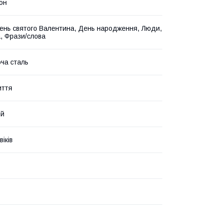
он
ень святого Валентина, День народження, Люди,
а, Фрази/слова
ча сталь
иття
ий
іків