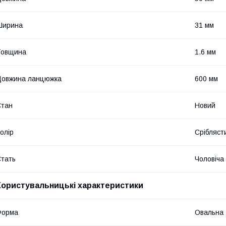
Ширина
31 мм
Товщина
1.6 мм
Довжина ланцюжка
600 мм
Стан
Новий
олір
Срібляст
тать
Чоловіча
Користувальницькі характеристики
Форма
Овальна