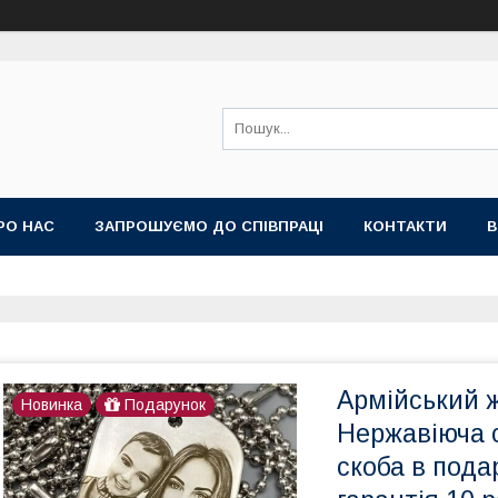
РО НАС
ЗАПРОШУЄМО ДО СПІВПРАЦІ
КОНТАКТИ
В
Армійський ж
Новинка
Подарунок
Нержавіюча с
скоба в пода