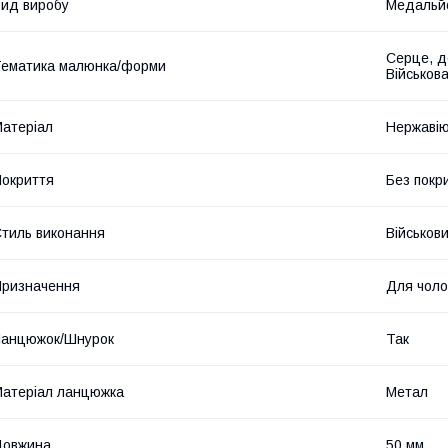
ид виробу
Медальй
Серце, д
ематика малюнка/форми
Військов
атеріал
Нержавію
окриття
Без покр
тиль виконання
Військов
ризначення
Для чолов
Ланцюжок/Шнурок
Так
атеріал ланцюжка
Метал
Довжина
50 мм