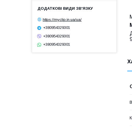
https://myclip.in.ua/ua/
+380954329301
+380954329301
+380954329301
Х
В
К