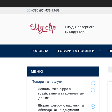
+380 (95) 432-93-01
Студія лазерного
гравірування
ГОЛОВНА
ТОВАРИ ТА ПОСЛУГИ
П
Товари та послуги
Запальнички Zippo з
гравіюванням та комплектуючі
до них
Шкіряні шеврони, нашивки та
обкладинки на документи