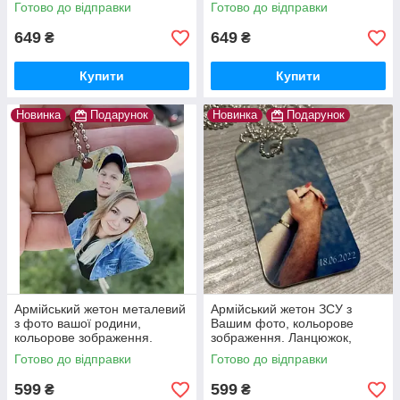
Нержавіюча сталь 1.6 мм!
Ланцюжок, скоба та макет в
Готово до відправки
Готово до відправки
Ланцюжок, скоба та макет в
подарунок. Гарантія 10 років
подарунок
649
649
₴
₴
Купити
Купити
Новинка
Подарунок
Новинка
Подарунок
Армійський жетон металевий
Армійський жетон ЗСУ з
з фото вашої родини,
Вашим фото, кольорове
кольорове зображення.
зображення. Ланцюжок,
Ланцюжок, бампер та скоба в
бампер та скоба в
Готово до відправки
Готово до відправки
подарунок. Є наложка
подарунок. Не тьмяніє та не
стирається
599
599
₴
₴