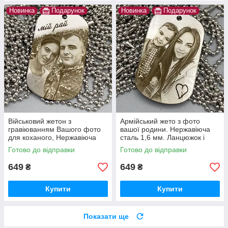
Новинка
Подарунок
Новинка
Подарунок
Військовий жетон з
Армійський жето з фото
гравіюванням Вашого фото
вашої родини. Нержавіюча
для коханого, Нержавіюча
сталь 1,6 мм. Ланцюжок і
сталь 1,6 мм. Ланцюжок та
скоба в подарунок. Швидко
Готово до відправки
Готово до відправки
скоба в подарунок Гарантія
та якісно, гарантія 10 років.
10 років
649
649
₴
₴
Купити
Купити
Показати ще