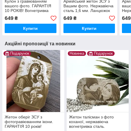
Кулон з гравіюванням
Армійський жетон ЗСУ з
Армі
вашого фото. ГАРАНТІЯ
Вашим фото. Нержавіюча
вашо
10 РОКІВ! Вогнетривка
сталь 1,6 мм. Ланцюжок
Нерж
нержавіюча сталь.
та скоба в подарунок.
Ланц
649
649
649
₴
₴
Ланцюжок, скоба та макет
Гравіровка не тьмяніє та
пода
в подарунок.
не стирається.
якіс
Купити
Купити
Акційні пропозиції та новинки
Подарунок
Новинка
Подарунок
Жетон оберіг ЗСУ з
Жетон талісман з фото
фотогравіюванням ікони.
коханої, нержавіюча
ГАРАНТІЯ 10 років!
вогнетривка сталь.