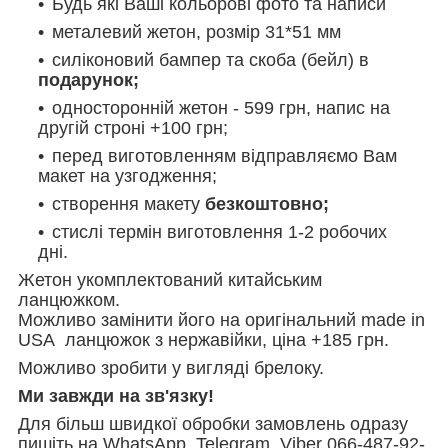
Будь які Ваші кольорові фото та написи
металевий жетон, розмір 31*51 мм
силіконовий бампер та скоба (бейл) в
подарунок;
односторонній жетон - 599 грн, напис на
другій строні +100 грн;
перед виготовленням відправляємо Вам
макет на узгодження;
створення макету
безкоштовно;
стислі термін виготовлення 1-2 робочих
дні.
Жетон укомплектований китайським
ланцюжком.
Можливо замінити його на оригінальний made in
USA ланцюжок з нержавійки, ціна +185 грн.
Можливо зробити у вигляді брелоку.
Ми завжди на зв'язку!
Для більш швидкої обробки замовлень одразу
пишіть на WhatsApp, Telegram, Viber 066-487-92-