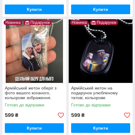
Купити
Купити
Новинка
Подарунок
Новинка
Подарунок
Армійський жетон оберіг з
Армійський жетон на
фото вашого коханого,
подарунок улюбленому
кольорове зображення.
татові, кольорове
Ланцюжок, бампер, скоба в
зображення. Ланцюжок,
Готово до відправки
Готово до відправки
подарунок. Є наложка
бампер та скоба в
подарунок. Оплата на пошті
599
599
₴
₴
Купити
Купити