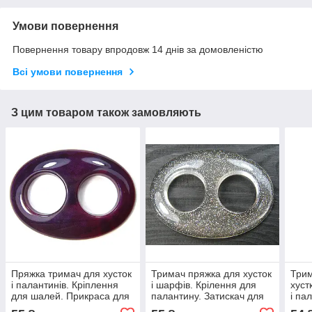
Умови повернення
Повернення товару впродовж 14 днів за домовленістю
Всі умови повернення
З цим товаром також замовляють
Пряжка тримач для хусток
Тримач пряжка для хусток
Три
і палантинів. Кріплення
і шарфів. Крілення для
хуст
для шалей. Прикраса для
палантину. Затискач для
і па
літньої хустки
легкої шалі
пряж