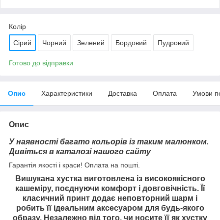
Колір
Сірий
Чорний
Зелений
Бордовий
Пудровий
Готово до відправки
Опис
Характеристики
Доставка
Оплата
Умови п
Опис
У наявності багато кольорів із таким малюнком.
Дивіться в каталозі нашого сайту
Гарантія якості і краси! Оплата на пошті.
Вишукана хустка виготовлена із високоякісного
кашеміру, поєднуючи комфорт і довговічність. Її
класичний принт додає неповторний шарм і
робить її ідеальним аксесуаром для будь-якого
образу. Незалежно від того, чи носите її як хустку