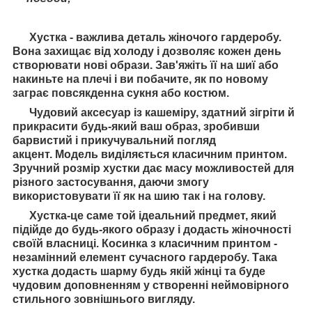
Хустка - важлива деталь жіночого гардеробу.
Вона захищає від холоду і дозволяє кожен день
створювати нові образи. Зав'яжіть її на шиї або
накиньте на плечі і ви побачите, як по новому
заграє повсякденна сукня або костюм.
Чудовий аксесуар із кашеміру, здатний зігріти й
прикрасити будь-який ваш образ, зробивши
барвистий і прикучувальний погляд
акцент. Модель виділяється класичним принтом.
Зручний розмір хустки дає масу можливостей для
різного застосування, даючи змогу
використовувати її як на шию так і на голову.
Хустка-це саме той ідеальний предмет, який
підійде до будь-якого образу і додасть жіночності
своїй власниці. Косинка з класичним принтом -
незамінний елемент сучасного гардеробу. Така
хустка додасть шарму будь якій жінці та буде
чудовим доповненням у створенні неймовірного
стильного зовнішнього вигляду.