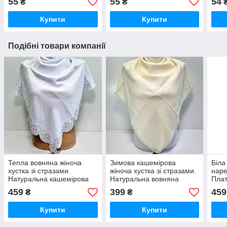
55
55
54
₴
₴
шар
Купити
Купити
Подібні товари компанії
Тепла вовняна жіноча
Зимова кашемірова
Біла
хустка зі стразами.
жіноча хустка зі стразами.
наре
Натуральна кашемірова
Натуральна вовняна
Плат
зимова турецька хустка
тепла турецька хустка
нату
459
399
459
₴
₴
Купити
Купити