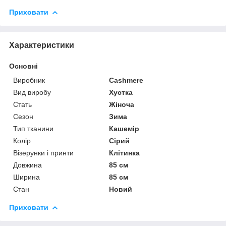
Приховати
Характеристики
Основні
Виробник
Cashmere
Вид виробу
Хустка
Стать
Жіноча
Сезон
Зима
Тип тканини
Кашемір
Колір
Сірий
Візерунки і принти
Клітинка
Довжина
85 см
Ширина
85 см
Стан
Новий
Приховати