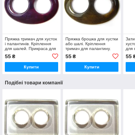
Пряжка тримач для хусток
Пряжка брошка для хустки
Зати
і палантинів. Кріплення
або шалі. Кріплення
хуст
для шалей. Прикраса для
тримач для палантину.
для 
літньої хустки
Затискач для літньої
для 
55
55
55
₴
₴
хустки
Купити
Купити
Подібні товари компанії