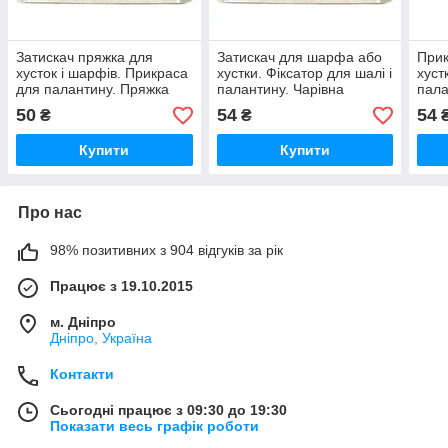
Затискач пряжка для
Затискач для шарфа або
При
хусток і шарфів. Прикраса
хустки. Фіксатор для шалі і
хуст
для палантину. Пряжка
палантину. Чарівна
пала
для легкої шалі
пряжка для теплих
тепл
50
54
54
₴
₴
шарфів
Купити
Купити
Про нас
98% позитивних з 904 відгуків за рік
Працює з 19.10.2015
м. Дніпро
Дніпро, Україна
Контакти
Сьогодні працює з 09:30 до 19:30
Показати весь графік роботи