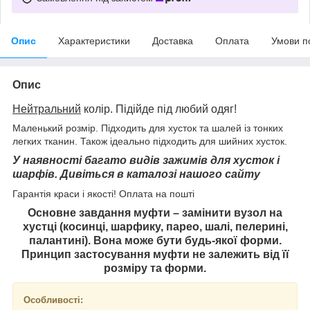
Опис
Характеристики
Доставка
Оплата
Умови п
Опис
Нейтральний
колір. Підійде під любий одяг!
Маленький розмір. Підходить для хусток та шалей із тонких
легких тканин. Також ідеально підходить для шийних хусток.
У наявності багато видів зажимів для хусток і
шарфів. Дивіться в каталозі нашого сайту
Гарантія краси і якості! Оплата на пошті
Основне завдання муфти – замінити вузол на
хустці (косинці, шарфику, парео, шалі, пелерині,
палантині). Вона може бути будь-якої форми.
Принцип застосування муфти не залежить від її
розміру та форми.
Особливості: