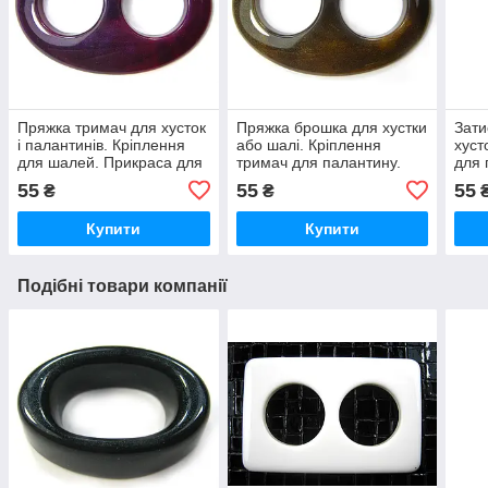
Пряжка тримач для хусток
Пряжка брошка для хустки
Зати
і палантинів. Кріплення
або шалі. Кріплення
хуст
для шалей. Прикраса для
тримач для палантину.
для 
літньої хустки
Затискач для літньої
для 
55
55
55
₴
₴
хустки
Купити
Купити
Подібні товари компанії