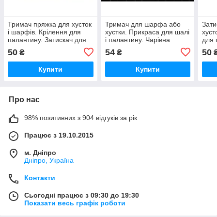
Тримач пряжка для хусток
Тримач для шарфа або
Зати
і шарфів. Крілення для
хустки. Прикраса для шалі
хуст
палантину. Затискач для
і палантину. Чарівна
для 
легкої шалі
пряжка для теплих
аксе
50
54
50
₴
₴
шарфів
хуст
Купити
Купити
Про нас
98% позитивних з 904 відгуків за рік
Працює з 19.10.2015
м. Дніпро
Дніпро, Україна
Контакти
Сьогодні працює з 09:30 до 19:30
Показати весь графік роботи