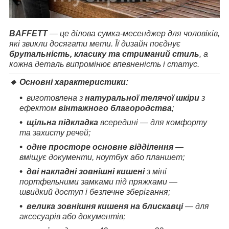
BAFFETT
— це ділова сумка-месенджер для чоловіків,
які звикли досягати мети. Її дизайн поєднує
брутальність, класику та стриманий стиль
, а
кожна деталь випромінює впевненість і статус.
🔹 Основні характеристики:
виготовлена з
натуральної телячої шкіри
з
ефектом
вінтажного благородства
;
щільна підкладка
всередині — для комфорту
та захисту речей;
одне просторе основне відділення
—
вміщує документи, ноутбук або планшет;
дві накладні зовнішні кишені
з міні
портфельними замками під пряжками —
швидкий доступ і безпечне зберігання;
велика зовнішня кишеня на блискавці
— для
аксесуарів або документів;