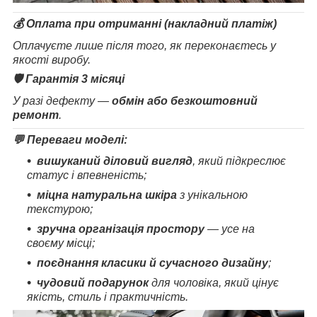
💰
Оплата при отриманні (накладний платіж)
Оплачуєте лише після того, як переконаєтесь у
якості виробу.
🛡️
Гарантія 3 місяці
У разі дефекту —
обмін або безкоштовний
ремонт
.
💬 Переваги моделі:
вишуканий діловий вигляд
, який підкреслює
статус і впевненість;
міцна натуральна шкіра
з унікальною
текстурою;
зручна організація простору
— усе на
своєму місці;
поєднання класики й сучасного дизайну
;
чудовий подарунок
для чоловіка, який цінує
якість, стиль і практичність.