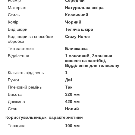
Розмір
Середній
Матеріал
Натуральна шкіра
Стиль
Класичний
Колір
Чорний
Вид шкіри
Теляча шкіра
Вид шкіри за способом
Crazy Horse
обробки
Тип застежки
Блискавка
Відділення
1 основний, Зовнішня
кишеня на застібці,
Відділення для телефону
Кількість відділень
1
Ручки
Дві
Плечовий ремінь
Так
Висота
320 мм
Довжина
420 мм
Стан
Новий
Користувальницькі характеристики
Товщина
100 мм