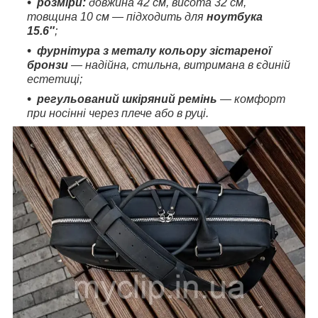
розміри:
довжина 42 см, висота 32 см,
товщина 10 см — підходить для
ноутбука
15.6″
;
фурнітура з металу кольору зістареної
бронзи
— надійна, стильна, витримана в єдиній
естетиці;
регульований шкіряний ремінь
— комфорт
при носінні через плече або в руці.