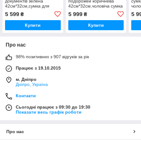
документів зелена
подорожей коричнева
сум
42см*32см,сумка для
42см*32см,чоловіча сумка
чоло
ноутбука і
повсякденна,сумка під
чорн
5 599
5 999
5 9
₴
₴
документів,подарунок
ноутбук для
доку
колезі співробітникові
повсякденного
Купити
Купити
керівнику
використання
Про нас
98% позитивних з 907 відгуків за рік
Працює з 19.10.2015
м. Дніпро
Дніпро, Україна
Контакти
Сьогодні працює з 09:30 до 19:30
Показати весь графік роботи
Про нас