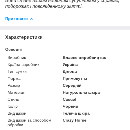
Вона стане вашим надійним супутником у справах,
подорожах і повсякденному житті.
Приховати
Характеристики
Основні
Виробник
Власне виробництво
Країна виробник
Україна
Тип сумки
Ділова
Форма
Прямокутна
Розмір
Середній
Матеріал
Натуральна шкіра
Стиль
Casual
Колір
Чорний
Вид шкіри
Теляча шкіра
Вид шкіри за способом
Crazy Horse
обробки