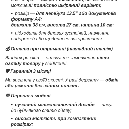
можливий
повністю шкіряний варіант
;
розмір —
для нетбука 13.5" або документів
формату А4
:
довжина 38 см, висота 27 см, ширина 10 см
;
підходить для ділових зустрічей, навчання,
подорожей або щоденного використання.
💰
Оплата при отриманні (накладний платіж)
Жодних ризиків — оплачуєте замовлення
після
огляду товару
у відділенні.
🛡️
Гарантія 3 місяці
Ми впевнені у своїй якості. У разі дефекту —
обмін
або ремонт без зайвих питань
.
💬 Переваги моделі:
сучасний мінімалістичний дизайн
— пасує
до будь-якого стилю одягу;
висока місткість при компактних
розмірах
;