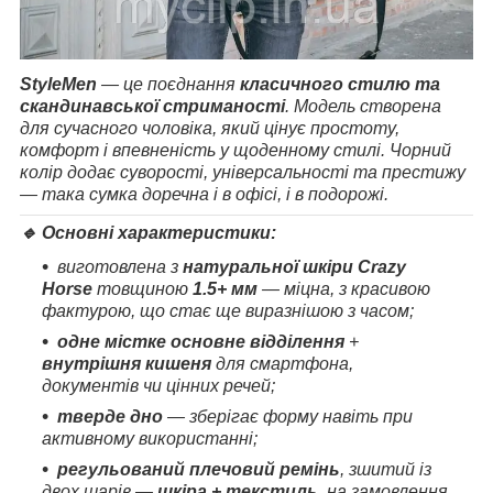
StyleMen
— це поєднання
класичного стилю та
скандинавської стриманості
. Модель створена
для сучасного чоловіка, який цінує простоту,
комфорт і впевненість у щоденному стилі. Чорний
колір додає суворості, універсальності та престижу
— така сумка доречна і в офісі, і в подорожі.
🔹 Основні характеристики:
виготовлена з
натуральної шкіри Crazy
Horse
товщиною
1.5+ мм
— міцна, з красивою
фактурою, що стає ще виразнішою з часом;
одне містке основне відділення
+
внутрішня кишеня
для смартфона,
документів чи цінних речей;
тверде дно
— зберігає форму навіть при
активному використанні;
регульований плечовий ремінь
, зшитий із
двох шарів —
шкіра + текстиль
, на замовлення