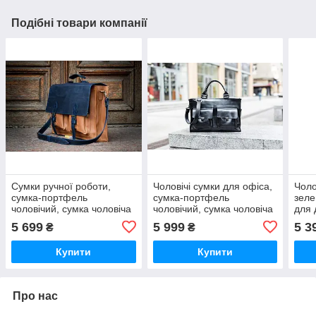
Подібні товари компанії
Сумки ручної роботи,
Чоловічі сумки для офіса,
Чоло
сумка-портфель
сумка-портфель
зеле
чоловічий, сумка чоловіча
чоловічий, сумка чоловіча
для 
коричнева, чоловіча сумка
чорна, чоловіча сумка для
порт
5 699
5 999
5 3
₴
₴
для документів 38см*27см
документів 42 см*32 см
Купити
Купити
Про нас