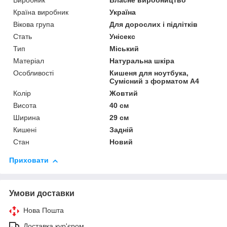
Виробник
Власне виробництво
Країна виробник
Україна
Вікова група
Для дорослих і підлітків
Стать
Унісекс
Тип
Міський
Матеріал
Натуральна шкіра
Особливості
Кишеня для ноутбука,
Сумісний з форматом А4
Колір
Жовтий
Висота
40 см
Ширина
29 см
Кишені
Задній
Стан
Новий
Приховати
Умови доставки
Нова Пошта
Доставка кур'єром