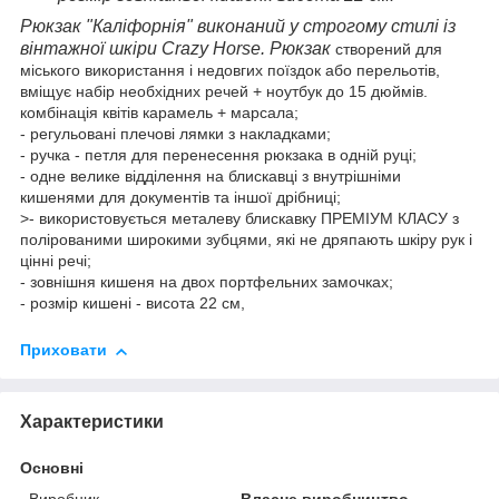
Рюкзак "Каліфорнія" виконаний у строгому стилі із
вінтажної шкіри Crazy Horse. Рюкзак
створений для
міського використання і недовгих поїздок або перельотів,
вміщує набір необхідних речей + ноутбук до 15 дюймів.
комбінація квітів карамель + марсала;
- регульовані плечові лямки з накладками;
- ручка - петля для перенесення рюкзака в одній руці;
- одне велике відділення на блискавці з внутрішніми
кишенями для документів та іншої дрібниці;
>- використовується металеву блискавку ПРЕМІУМ КЛАСУ з
полірованими широкими зубцями, які не дряпають шкіру рук і
цінні речі;
- зовнішня кишеня на двох портфельних замочках;
- розмір кишені - висота 22 см,
Приховати
Характеристики
Основні