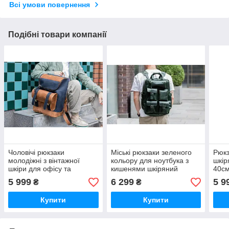
Всі умови повернення
Подібні товари компанії
Чоловічі рюкзаки
Міські рюкзаки зеленого
Рюкз
молодіжні з вінтажної
кольору для ноутбука з
шкір
шкіри для офісу та
кишенями шкіряний
40с
подорожей коричневий
42см*29см
5 999
6 299
5 9
₴
₴
40см*29см
Купити
Купити