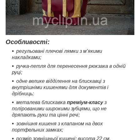
Особливості:
регульовані плечові лямки з м’якими
накладками;
ручка-петля для перенесення рюкзака в одній
руці;
одне велике відділення на блискавці з
внутрішніми кишенями для документів і
дрібниць;
металева блискавка
преміум-класу
з
полірованими широкими зубцями, що не
дряпають руки та цінні речі;
зовнішня кишеня з клапаном на двох
портфельних замках;
розмір зовнішньої кишені: висота 22 см.