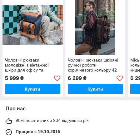
Чоловічі рюкзаки
Чоловічі рюкзаки шкіряні
Місь
молодіжні з вінтажної
ручної роботи
коль
шкіри для офісу та
коричневого кольору 42
киш
подорожей коричневий
см*29см
42с
5 999
6 299
6 2
₴
₴
40см*29см
Купити
Купити
Про нас
98% позитивних з 904 відгуків за рік
Працює з 19.10.2015