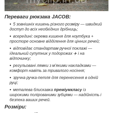
Переваги рюкзака JACOB:
5 зовнішніх кишень різного розміру — швидкий
доступ до всіх необхідних дрібниць;
всередині: окрема кишеня для ноутбука +
просторе основне відділення для цінних речей;
відповідає стандартам ручної поклажі —
ідеальний супутник у подорожах ✈️ і на
відпочинку;
регульовані лямки з м'якими накладками —
комфорт навіть за тривалого носіння;
зручна ручка-петля для перенесення в одній
руці;
металева блискавка
преміумкласу
із
широкими полірованими зубцями — надійність і
безпека ваших речей.
Розміри: