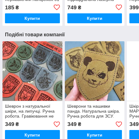
см для армійських жетонів
гравіровка позивного та
Опла
185
749
399
₴
₴
смертників. Оплата при
емблеми підрозділу.
Ланц
отриманні! Не облазить
Гравіровка не стирається
скоб
Купити
Купити
Подібні товари компанії
Шеврон з натуральної
Шеврони та нашивки
Шкі
шкіри, на липучці. Ручна
панда. Натуральна шкіра.
МАРІ
робота. Гравіювання не
Ручна робота для ЗСУ.
Ручн
стирається. Швидка
Гравіювання не
пошт
349
349
349
₴
₴
відправка.
стирається. Оплата на
грав
пошті. Патч на липучці.
стир
Купити
Купити