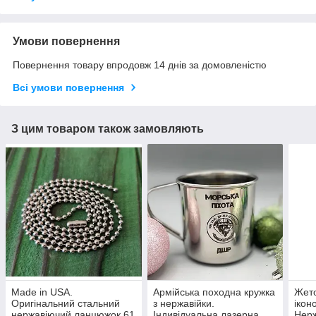
Умови повернення
Повернення товару впродовж 14 днів за домовленістю
Всі умови повернення
З цим товаром також замовляють
Made in USA.
Армійська походна кружка
Жето
Оригінальний стальний
з нержавійки.
ікон
нержавіючий ланцюжок 61
Індивідуальна лазерна
Нерж