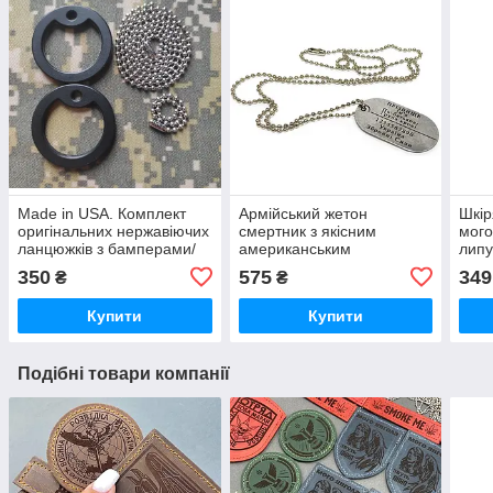
Made in USA. Комплект
Армійський жетон
Шкір
оригінальних нержавіючих
смертник з якісним
мого
ланцюжків з бамперами/
американським
липу
обідками для жетонів
ланцюжком. Не облазить,
шкір
350
575
349
₴
₴
смертників. Не облазить.
не фарбує та не дратує
отри
Оплата на пошті
шию! Оплата при
Купити
Купити
отриманні.
Подібні товари компанії