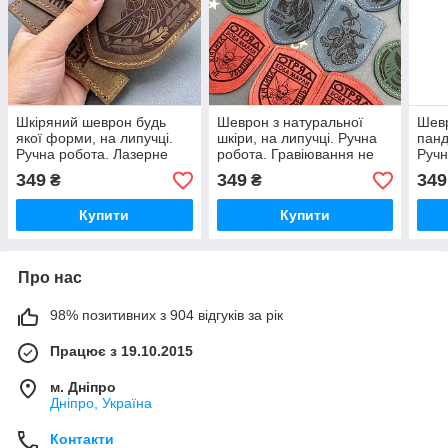
Шкіряний шеврон будь
Шеврон з натуральної
Шевр
якої форми, на липучці.
шкіри, на липучці. Ручна
панд
Ручна робота. Лазерне
робота. Гравіювання не
Ручн
гравіювання не
стирається. Швидка
Грав
349
349
349
₴
₴
стирається. Швидка
відправка.
стир
відправка. Зроблено з
пошт
Купити
Купити
любов'ю
Про нас
98% позитивних з 904 відгуків за рік
Працює з 19.10.2015
м. Дніпро
Дніпро, Україна
Контакти