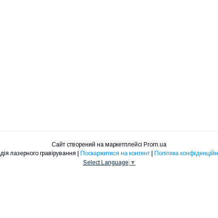
Сайт створений на маркетплейсі
Prom.ua
Студія лазерного гравірування |
Поскаржитися на контент
|
Політика конфіденційн
Select Language
▼