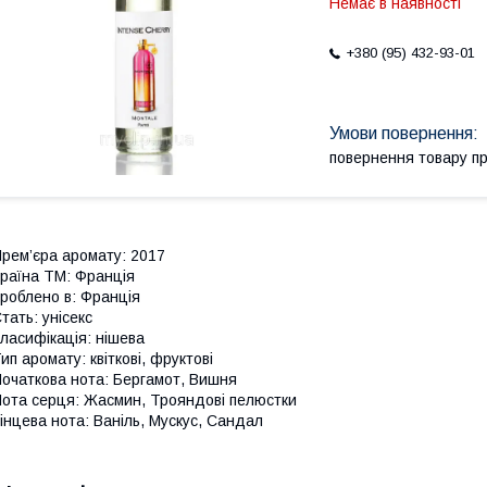
Немає в наявності
+380 (95) 432-93-01
повернення товару п
рем’єра аромату: 2017
раїна ТМ: Франція
роблено в: Франція
тать: унісекс
ласифікація: нішева
ип аромату: квіткові, фруктові
очаткова нота: Бергамот, Вишня
ота серця: Жасмин, Трояндові пелюстки
інцева нота: Ваніль, Мускус, Сандал