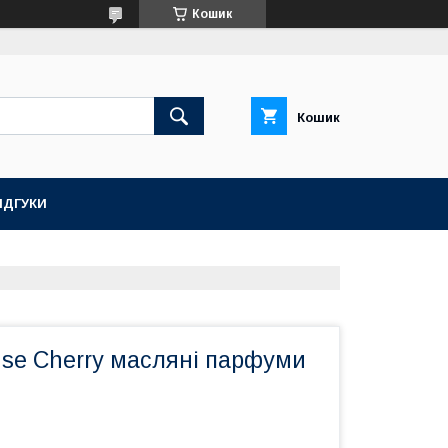
Кошик
Кошик
ІДГУКИ
nse Cherry масляні парфуми