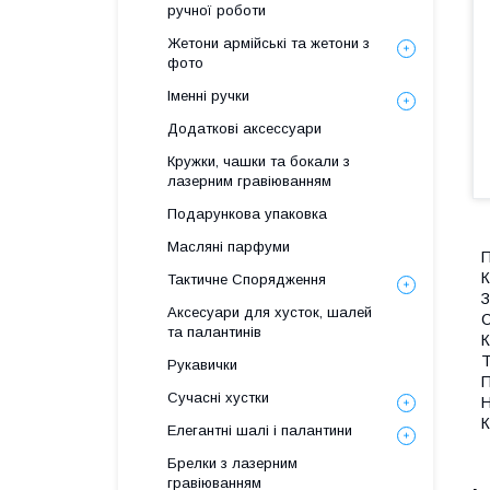
ручної роботи
Жетони армійські та жетони з
фото
Іменні ручки
Додаткові аксессуари
Кружки, чашки та бокали з
лазерним гравіюванням
Подарункова упаковка
Масляні парфуми
П
К
Тактичне Спорядження
З
Аксесуари для хусток, шалей
С
та палантинів
К
Т
Рукавички
П
Сучасні хустки
Н
К
Елегантні шалі і палантини
Брелки з лазерним
гравіюванням