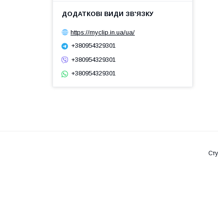
https://myclip.in.ua/ua/
+380954329301
+380954329301
+380954329301