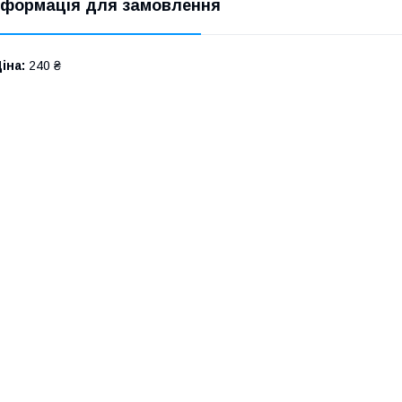
нформація для замовлення
іна:
240 ₴