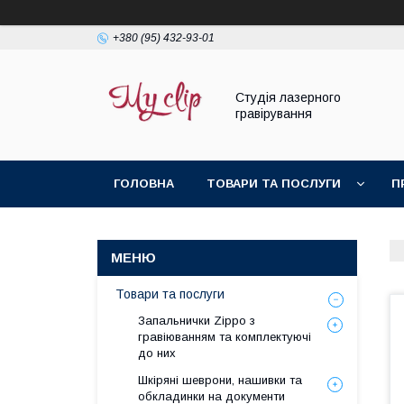
+380 (95) 432-93-01
Студія лазерного
гравірування
ГОЛОВНА
ТОВАРИ ТА ПОСЛУГИ
П
Товари та послуги
Запальнички Zippo з
гравіюванням та комплектуючі
до них
Шкіряні шеврони, нашивки та
обкладинки на документи