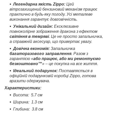
Легендарна якість Zippo:
Цей
вітрозахищений бензиновий механізм працює
практично в будь-яку погоду. Усі металеве
виконання гарантує довговічність.
Унікальний дизайн:
Ексклюзивне
повноколірне зображення дракона з ефектом
світіння в темряві
. Це не просто запальничка,
а справжній аксесуар, що привертає увагу.
Довічна економія:
Запальничка
багаторазового заправлення
. Разом з
гарантією «
або працює, або ми ремонтуємо
безкоштовно™
» – це покупка на все життя.
Ідеальний подарунок:
Поставляється в
офіційній подарунковій коробці Zippo, готова
вразити одержувача.
Характеристики:
Висота: 5.7 см
Ширина: 1.3 см
Глибина: 3.8 см