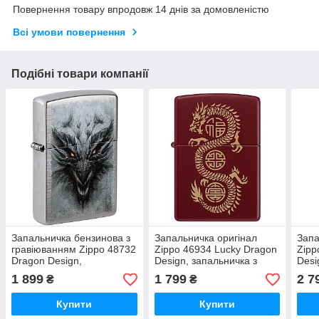
Повернення товару впродовж 14 днів за домовленістю
Всі умови повернення
Подібні товари компанії
Запальничка бензинова з
Запальничка оригінал
Запа
гравіюванням Zippo 48732
Zippo 46934 Lucky Dragon
Zipp
Dragon Design,
Design, запальничка з
Desi
запальничка металева,
драконом, запальничка
грав
1 899
1 799
2 7
₴
₴
запальничка вічна
вогонь
запа
Купити
Купити