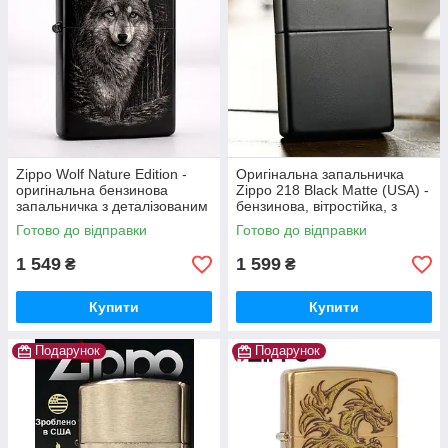
Zippo Wolf Nature Edition -
Оригінальна запальничка
оригінальна бензинова
Zippo 218 Black Matte (USA) -
запальничка з деталізованим
бензинова, вітростійка, з
фото гравіюванням вовка.
можливістю вашого
Готово до відправки
Готово до відправки
Чорна матова, USA
гравіювання, преміум
подарунок.
1 549
1 599
₴
₴
Купити
Купити
Подарунок
Подарунок