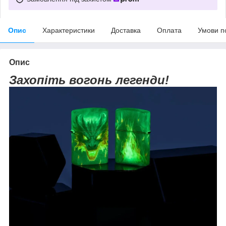
Опис
Характеристики
Доставка
Оплата
Умови п
Опис
Захопіть вогонь легенди!