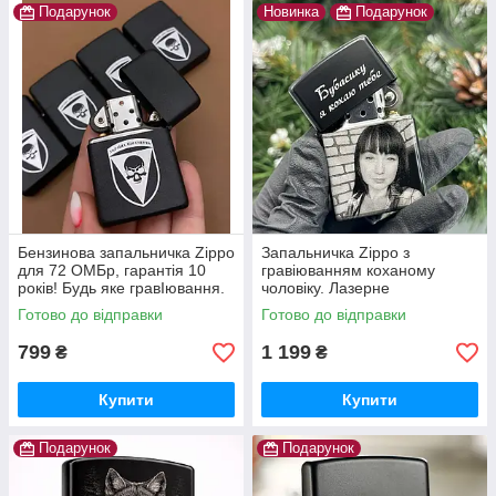
Подарунок
Новинка
Подарунок
Бензинова запальничка Zippo
Запальничка Zippo з
для 72 ОМБр, гарантія 10
гравіюванням коханому
років! Будь яке гравІювання.
чоловіку. Лазерне
Є наложка. Неперевершена
гравіювання з гарантією 10
Готово до відправки
Готово до відправки
якість. Є наложка
років! Неперевершений
подарунок
799
1 199
₴
₴
Купити
Купити
Подарунок
Подарунок