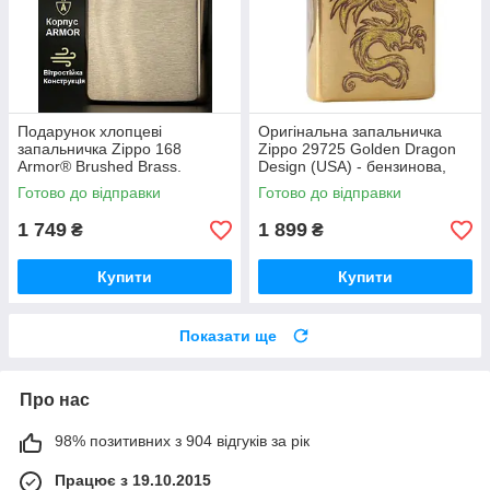
Подарунок хлопцеві
Оригінальна запальничка
запальничка Zippo 168
Zippo 29725 Golden Dragon
Armor® Brushed Brass.
Design (USA) - бензинова,
Пожиттєва гарантія та
вітростійка, преміальний
Готово до відправки
Готово до відправки
неперевершена якість. MADE
подарунок Можливе
IN USA
гравіювання
1 749
1 899
₴
₴
Купити
Купити
Показати ще
Про нас
98% позитивних з 904 відгуків за рік
Працює з 19.10.2015