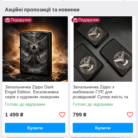
Акційні пропозиції та новинки
Подарунок
Подарунок
Запальничка Zippo Dark
Запальничка Zippo з
Engel Edition. Ексклюзивна
емблемою ГУР, для
серія з художнім лазерним
розвідників! Супер якість та
гравіюванням. Подарункове
гарантія 10 років. Лазерне
Готово до відправки
Готово до відправки
пакування. Гарантія якості
гравіювання будь якого
напису.
1 499
799
₴
₴
Купити
Купити