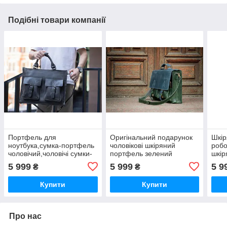
Подібні товари компанії
Портфель для
Оригінальний подарунок
Шкір
ноутбука,сумка-портфель
чоловікові шкіряний
робо
чоловічий,чоловічі сумки-
портфель зелений
шкір
портфелі через плече сіра
42см*32см, подарунок
для 
5 999
5 999
5 9
₴
₴
42см*32см
колезі чоловікові, шкіряна
сумка для ноутбука
Купити
Купити
Про нас