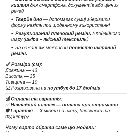
кишеня
для смартфона, документів або цінних
речей
Тверде дно
— допомагає сумці зберігати
форму навіть при щоденному використанні
Регульований плечовий ремінь
з подвійного
шару (
шкіра + якісний текстиль
)
За бажанням можливий
повністю шкіряний
ремінь
📏 Розміри (см):
Довжина — 46
Висота — 35
Товщина — 10
💻 Розрахована на
ноутбук до 17 дюймів
💰 Оплата та гарантія:
✅
Накладний платіж — оплата при отриманні
🛡️
Гарантія — 3 місяці
на шкіру, блискавки та
фурнітуру
Чому варто обрати саме цю модель: