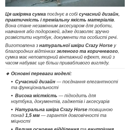
Ця шкіряна сумка
поєднує в собі
сучасний дизайн,
практичність і преміальну якість матеріалів
.
Вона стане незамінним аксесуаром для роботи,
навчання або подорожей, адже дозволяє зручно
розмістити ноутбук, документи та особисті речі.
Виготовлена з
натуральної шкіри Crazy Horse
у
благородних відтінках
зеленого та коричневого
,
сумка має неповторний вінтажний ефект, який з
часом набуває ще більш привабливого вигляду.
🔹 Основні переваги моделі:
Сучасний дизайн
— поєднання елегантності
та функціональності
Висока місткість
— підходить для
ноутбука, документів, гаджетів і аксесуарів
Натуральна шкіра Crazy Horse
товщиною
понад
1,5 мм
— гарантія довговічності та
міцності
Велике основне відділення
та
внутрішня