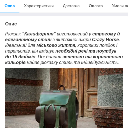
Опис
Характеристики
Доставка
Оплата
Умови п
Опис
Рюкзак
“Калифорния”
виготовлений у
строгому й
елегантному стилі
з вінтажної шкіри
Crazy Horse
.
Ідеальний для
міського життя
, коротких поїздок і
перельотів, він вміщує
необхідні речі та ноутбук
до 15 дюймів
. Поєднання
зеленого та коричневого
кольорів
надає рюкзаку стиль та індивідуальність.