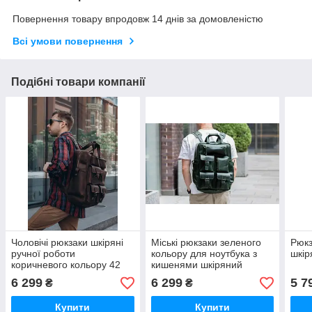
Повернення товару впродовж 14 днів за домовленістю
Всі умови повернення
Подібні товари компанії
Чоловічі рюкзаки шкіряні
Міські рюкзаки зеленого
Рюкз
ручної роботи
кольору для ноутбука з
шкір
коричневого кольору 42
кишенями шкіряний
см*29см
42см*29см
6 299
6 299
5 7
₴
₴
Купити
Купити