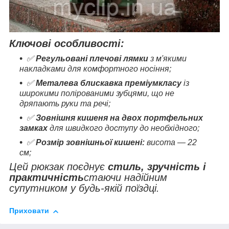
Ключові особливості:
✅
Регульовані плечові лямки
з м'якими
накладками для комфортного носіння;
✅
Металева блискавка преміумкласу
із
широкими полірованими зубцями, що не
дряпають руки та речі;
✅
Зовнішня кишеня на двох портфельних
замках
для швидкого доступу до необхідного;
✅
Розмір зовнішньої кишені:
висота — 22
см;
Цей рюкзак поєднує
стиль, зручність і
практичність
стаючи надійним
супутником у будь-якій поїздці.
Приховати