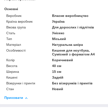
Основні
Виробник
Власне виробництво
Країна виробник
Україна
Вікова група
Для дорослих і підлітків
Стать
Унісекс
Тип
Міський
Матеріал
Натуральна шкіра
Особливості
Кишеня для ноутбука,
Сумісний з форматом А4
Колір
Коричневий
Висота
40 см
Ширина
15 см
Кишені
Задній
Візерунки і принти
Без візерунків і принтів
Стан
Новий
Приховати