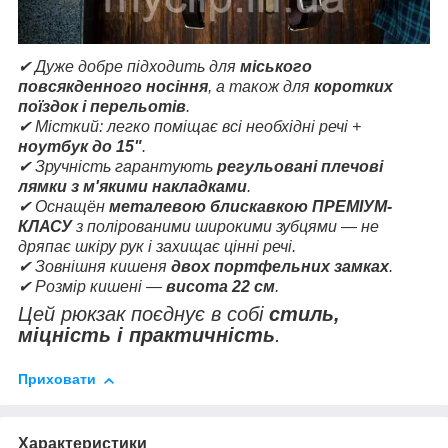
✔ Дуже добре підходить для
міського
повсякденного носіння
, а також для
коротких
поїздок і перельотів
.
✔ Місткий: легко поміщає всі необхідні речі +
ноутбук до 15"
.
✔ Зручність гарантують
регульовані плечові
лямки з м'якими накладками
.
✔ Оснащён
металевою блискавкою ПРЕМІУМ-
КЛАСУ
з полірованими широкими зубцями — не
дряпає шкіру рук і захищає цінні речі.
✔ Зовнішня кишеня
двох портфельних замках
.
✔ Розмір кишені —
висота 22 см
.
Цей рюкзак поєднує в собі
стиль,
міцність і практичність
.
Приховати
Характеристики