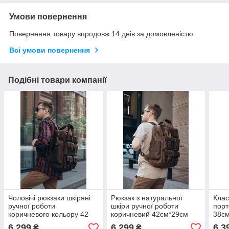
Умови повернення
Повернення товару впродовж 14 днів за домовленістю
Всі умови повернення
Подібні товари компанії
Чоловічі рюкзаки шкіряні
Рюкзак з натуральної
Клас
ручної роботи
шкіри ручної роботи
порт
коричневого кольору 42
коричневий 42см*29см
38см
см*29см
ручн
6 299
6 299
6 3
₴
₴