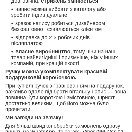
довговічна,
стрижень змінюється
напис можна вибрати з каталогу або
зробити індивідуальне
зразок напису робиться дизайнером
безкоштовно і схвалюється клієнтом
відправка до 2-3 робочих днів
післяплатою
власне виробництво
, тому ціни на наш
товар найвигідніші і приємніше, ніж у інших
компаній, при кращій якості
Ручку можна укомплектувати красивій
подарунковій коробочкою.
При купівлі ручок з гравіюванням на подарунок,
важливо вдало підібрати вітальну напис — вона
повинна бути короткою і змістовною, шрифт
достатньо великим, щоб його можна було
прочитати.
Ми завжди на зв'язку!
Для більш швидкої обробки замовлень одразу
пишіть на WhatsApp, Telegram, Viber 066-487-92-