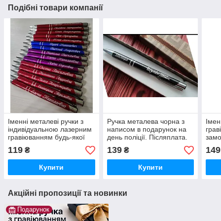
Подібні товари компанії
Іменні металеві ручки з
Ручка металева чорна з
Імен
індивідуальною лазерним
написом в подарунок на
грав
гравіюванням будь-якої
день поліції. Післяплата.
замо
складності. Оплата при
Виготовлення 1-2 дні.
вчит
119
139
149
₴
₴
отримані. Гарантія якості.
оста
пода
Купити
Купити
Акційні пропозиції та новинки
Подарунок