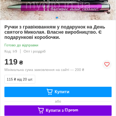
Ручки з гравіюванням у подарунок на День
святого Миколая. Власне виробництво. Є
подарункові коробочки.
Готово до відправки
Код: Ir9
Опт і роздріб
119
₴
Мінімальна сума замовлення на сайті — 200 ₴
115 ₴
від 20 шт.
Купити
або
Купити з