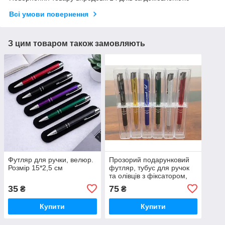
Всі умови повернення
З цим товаром також замовляють
Футляр для ручки, велюр.
Прозорий подарунковий
Розмір 15*2,5 см
футляр, тубус для ручок
та олівців з фіксатором,
одинарний. Розмір
35
75
₴
₴
15,5*2,5*2,5 см
Купити
Купити