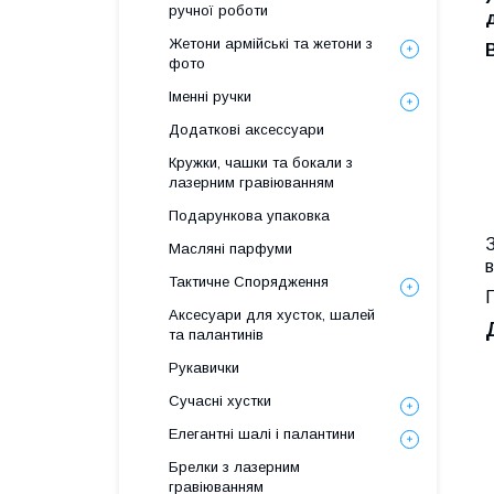
ручної роботи
Жетони армійські та жетони з
фото
Іменні ручки
Додаткові аксессуари
Кружки, чашки та бокали з
лазерним гравіюванням
Подарункова упаковка
Масляні парфуми
в
Тактичне Спорядження
П
Аксесуари для хусток, шалей
та палантинів
Рукавички
Сучасні хустки
Елегантні шалі і палантини
Брелки з лазерним
гравіюванням