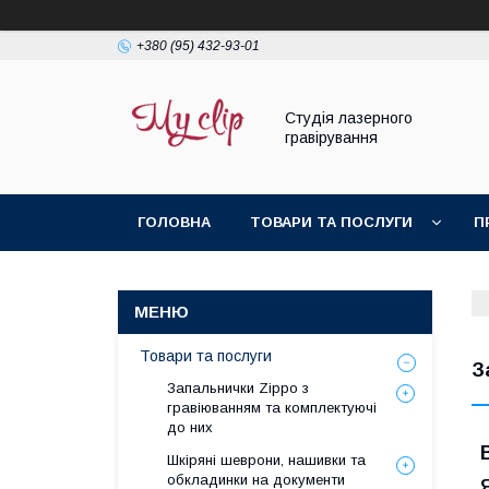
+380 (95) 432-93-01
Студія лазерного
гравірування
ГОЛОВНА
ТОВАРИ ТА ПОСЛУГИ
П
Товари та послуги
З
Запальнички Zippo з
гравіюванням та комплектуючі
до них
Шкіряні шеврони, нашивки та
обкладинки на документи