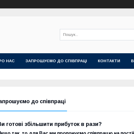
РО НАС
ЗАПРОШУЄМО ДО СПІВПРАЦІ
КОНТАКТИ
В
апрошуємо до співпраці
Ви готові збільшити прибуток в рази?
Якщо так, то для Вас ми пропонуємо співпрацю на постійн