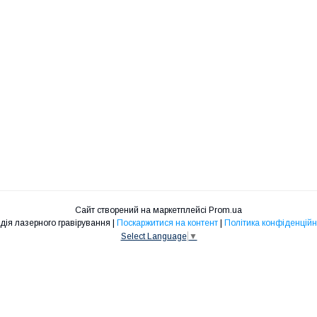
Сайт створений на маркетплейсі
Prom.ua
Студія лазерного гравірування |
Поскаржитися на контент
|
Політика конфіденційн
Select Language
▼