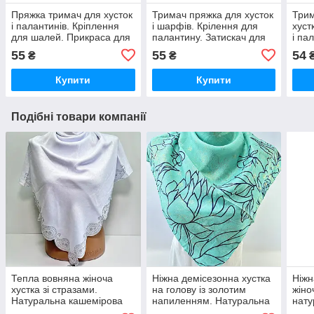
Пряжка тримач для хусток
Тримач пряжка для хусток
Три
і палантинів. Кріплення
і шарфів. Крілення для
хуст
для шалей. Прикраса для
палантину. Затискач для
і па
літньої хустки
легкої шалі
пряж
55
55
54
₴
₴
шар
Купити
Купити
Подібні товари компанії
Тепла вовняна жіноча
Ніжна демісезонна хустка
Ніжн
хустка зі стразами.
на голову із золотим
жіно
Натуральна кашемірова
напиленням. Натуральна
нату
зимова турецька хустка
турецька бавовняна
квіт