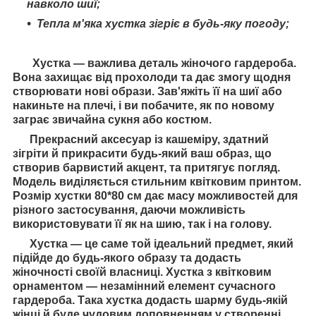
навколо шиї;
Тепла м'яка хустка зігріє в будь-яку погоду;
Хустка — важлива деталь жіночого гардероба.
Вона захищає від прохолоди та дає змогу щодня
створювати нові образи. Зав'яжіть її на шиї або
накиньте на плечі, і ви побачите, як по новому
заграє звичайна сукня або костюм.
Прекрасний аксесуар із кашеміру, здатний
зігріти й прикрасити будь-який ваш образ, що
створив барвистий акцент, та притягує погляд.
Модель виділяється стильним квітковим принтом.
Розмір хустки 80*80 см дає масу можливостей для
різного застосування, даючи можливість
використовувати її як на шию, так і на голову.
Хустка — це саме той ідеальний предмет, який
підійде до будь-якого образу та додасть
жіночності своїй власниці. Хустка з квітковим
орнаментом — незамінний елемент сучасного
гардероба. Така хустка додасть шарму будь-якій
жінці й буде чудовим доповненням у створенні