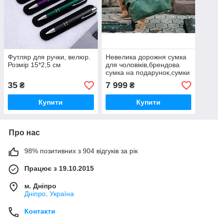
Футляр для ручки, велюр.
Невелика дорожня сумка
Розмір 15*2,5 см
для чоловіків,брендова
сумка на подарунок,сумки
ручної роботи шкіряні
35
7 999
₴
₴
зелені
Купити
Купити
Про нас
98% позитивних з 904 відгуків за рік
Працює з 19.10.2015
м. Дніпро
Дніпро, Україна
Контакти