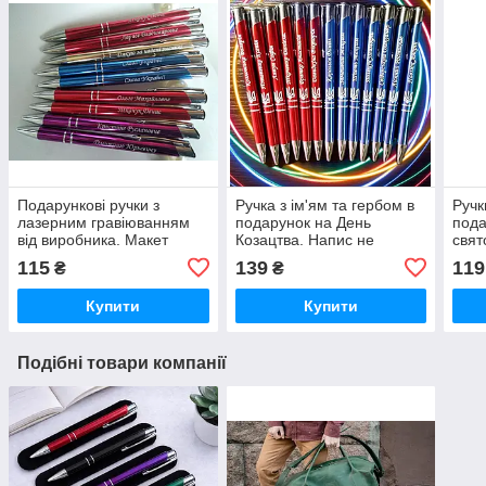
Подарункові ручки з
Ручка з ім'ям та гербом в
Ручк
лазерним гравіюванням
подарунок на День
пода
від виробника. Макет
Козацтва. Напис не
свят
безкоштовний. Є
стирається. Корпус
виро
115
139
119
₴
₴
подарункові коробочки
металевий. Оплата на
пода
пошті.
Купити
Купити
Подібні товари компанії