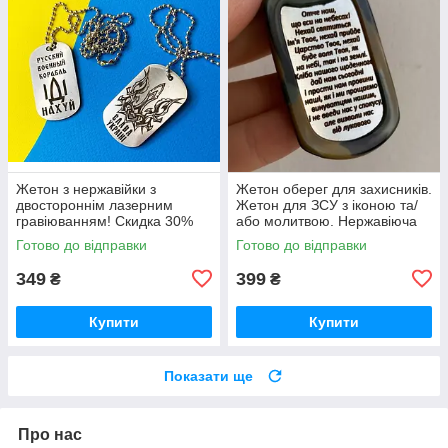
Жетон з нержавійки з
Жетон оберег для захисників.
двостороннім лазерним
Жетон для ЗСУ з іконою та/
гравіюванням! Скидка 30%
або молитвою. Нержавіюча
на дублікат! Будь який текст
сталь 2 мм! Оплата при
Готово до відправки
Готово до відправки
або малюнок! Швидко та
отриманні Гарантія 10 років
якісно!
349
399
₴
₴
Купити
Купити
Показати ще
Про нас