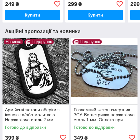
сталь!. Не блищить на
які написи і малюнки.
грав
249
299
299
₴
₴
сонці. СЛАВА УКРАЇНІ
Гарантія на гравіровку -10
пошт
років!
Купити
Купити
Акційні пропозиції та новинки
Новинка
Подарунок
Подарунок
Армійські жетони оберіги з
Розламний жетон смертник
іконою та/або молитвою.
ЗСУ. Вогнетривка нержавіюча
Нержавіюча сталь 2 мм.
сталь 1 мм. Оплата при
Оплата на пошті. Гарантія 10
отриманні! Швидка відправка.
Готово до відправки
Готово до відправки
років. Жетон ЗСУ.
399
349
₴
₴