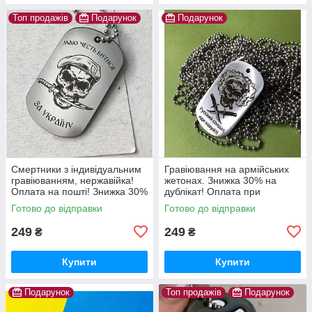
Топ продажів
Подарунок
Подарунок
Смертники з індивідуальним
Гравіювання на армійських
гравіюванням, нержавійка!
жетонах. Знижка 30% на
Оплата на пошті! Знижка 30%
дублікат! Оплата при
на другий жетон-дублікат!
отриманні! Швидко та якісно!
Готово до відправки
Готово до відправки
Напис не зтирається.
249
249
₴
₴
Купити
Купити
Подарунок
Топ продажів
Подарунок