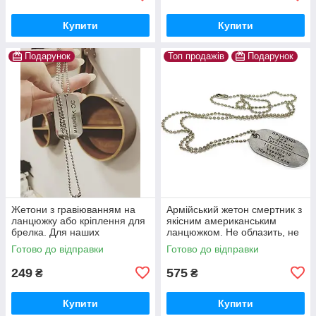
Купити
Купити
Подарунок
Топ продажів
Подарунок
Жетони з гравіюванням на
Армійський жетон смертник з
ланцюжку або кріплення для
якісним американським
брелка. Для наших
ланцюжком. Не облазить, не
захисників. Напис не
фарбує та не дратує шию!
Готово до відправки
Готово до відправки
зтирається
Оплата при отриманні.
249
575
₴
₴
Купити
Купити